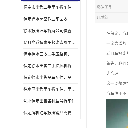
保定市出售二手吊车拆车件
燃油类型
几成新
保定徐水高空作业车回收
徐水报废汽车拆解公司位置，出售二手拆车件发动机
在保定，汽
易县附近私家车报废去哪里，咨询车辆销户流程电话
一家靠谱的
老旧车报废
保定徐水回收二手压路机，压路机拆解市场在哪
首先，我们
保定徐水出售二手挖掘机拆车件，挖掘机配件，液压件出售
太合理——
保定徐水出售吊车配件，吊车拆车件出售
这一调整更
徐水区出售吊车拆车件，吊车液压件，吊车发动机变速箱出售
汽车终于不
河北保定出售各种型号拆车件
保定牌机动车报废销户需要带哪些手续，流程咨询