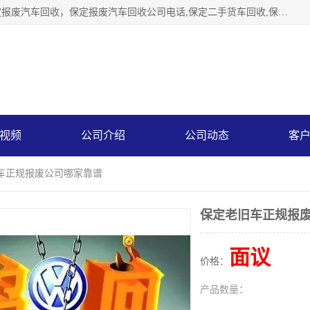
保定辉领再生资源回收有限公司主要经营保定旧车回收，保定报废汽车回收，保定报废汽车回收公司电话,保定二手货车回收,保定黄标车回收, 保定黄标车回收，保定哪里收报废车，保定废旧汽车回收，保定汽车报废手续办理，保定汽车解体厂。将通过采取区域限行促进淘汰、经济补助激励新、加大上路*法处罚、加强达标排放监管等综合措施，对老旧机动车逐步实行末位淘汰，加快老旧机动车淘汰新
视频
公司介绍
公司动态
客
旧车正规报废公司哪家靠谱
保定老旧车正规报
面议
价格：
产品数量：