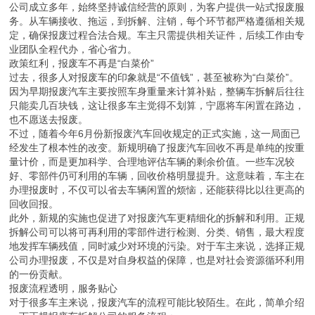
公司成立多年，始终坚持诚信经营的原则，为客户提供一站式报废服
务。从车辆接收、拖运，到拆解、注销，每个环节都严格遵循相关规
定，确保报废过程合法合规。车主只需提供相关证件，后续工作由专
业团队全程代办，省心省力。
政策红利，报废车不再是“白菜价”
过去，很多人对报废车的印象就是“不值钱”，甚至被称为“白菜价”。
因为早期报废汽车主要按照车身重量来计算补贴，整辆车拆解后往往
只能卖几百块钱，这让很多车主觉得不划算，宁愿将车闲置在路边，
也不愿送去报废。
不过，随着今年6月份新报废汽车回收规定的正式实施，这一局面已
经发生了根本性的改变。新规明确了报废汽车回收不再是单纯的按重
量计价，而是更加科学、合理地评估车辆的剩余价值。一些车况较
好、零部件仍可利用的车辆，回收价格明显提升。这意味着，车主在
办理报废时，不仅可以省去车辆闲置的烦恼，还能获得比以往更高的
回收回报。
此外，新规的实施也促进了对报废汽车更精细化的拆解和利用。正规
拆解公司可以将可再利用的零部件进行检测、分类、销售，最大程度
地发挥车辆残值，同时减少对环境的污染。对于车主来说，选择正规
公司办理报废，不仅是对自身权益的保障，也是对社会资源循环利用
的一份贡献。
报废流程透明，服务贴心
对于很多车主来说，报废汽车的流程可能比较陌生。在此，简单介绍