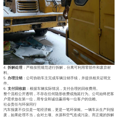
4.
拆解处理
：严格按照规范进行拆解，分离可利用零部件和废弃材
料。
5.
办理注销
：公司协助车主完成车辆注销手续，并提供相关证明文
件。
6.
支付回收款
：根据车辆实际情况，支付合理的回收费用。
整个流程公开透明，不存在任何隐形收费或拖延行为。公司始终把客
户需求放在第一位，用专业和诚信赢得每一位客户的信赖。
社会责任与环保同行
汽车报废不仅仅是一笔经济账，更是一笔环保账。一辆车从生产到报
废，如果处理不当，会对土壤、水源和空气造成污染。而正规的拆解