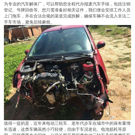
为专业的汽车解体厂，可以帮助您全程代办报废汽车手续，包括注销
登记、号牌回收等。您只需准备好相关证件，我们便会安排工作人员
上门拖车，并在合法合规的渠道完成拆解，确保车辆不会流入非法二
手车市场，避免后续麻烦。
值得一提的是，近年来电动三轮车、老年代步车在城市中的保有量增
长迅速，这类车辆虽然小巧轻便，但由于车况老化、电池损耗等原