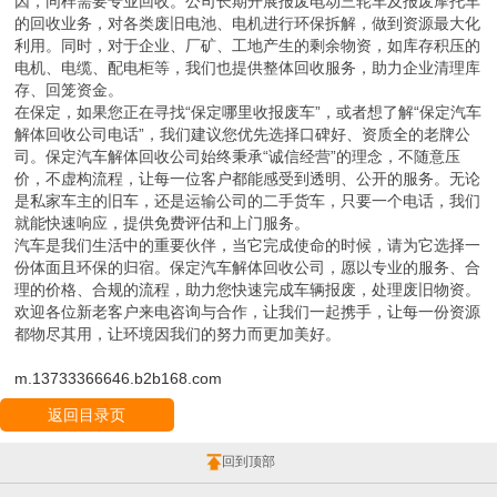
因，同样需要专业回收。公司长期开展报废电动三轮车及报废摩托车
的回收业务，对各类废旧电池、电机进行环保拆解，做到资源最大化
利用。同时，对于企业、厂矿、工地产生的剩余物资，如库存积压的
电机、电缆、配电柜等，我们也提供整体回收服务，助力企业清理库
存、回笼资金。
在保定，如果您正在寻找“保定哪里收报废车”，或者想了解“保定汽车
解体回收公司电话”，我们建议您优先选择口碑好、资质全的老牌公
司。保定汽车解体回收公司始终秉承“诚信经营”的理念，不随意压
价，不虚构流程，让每一位客户都能感受到透明、公开的服务。无论
是私家车主的旧车，还是运输公司的二手货车，只要一个电话，我们
就能快速响应，提供免费评估和上门服务。
汽车是我们生活中的重要伙伴，当它完成使命的时候，请为它选择一
份体面且环保的归宿。保定汽车解体回收公司，愿以专业的服务、合
理的价格、合规的流程，助力您快速完成车辆报废，处理废旧物资。
欢迎各位新老客户来电咨询与合作，让我们一起携手，让每一份资源
都物尽其用，让环境因我们的努力而更加美好。
m.13733366646.b2b168.com
返回目录页
回到顶部