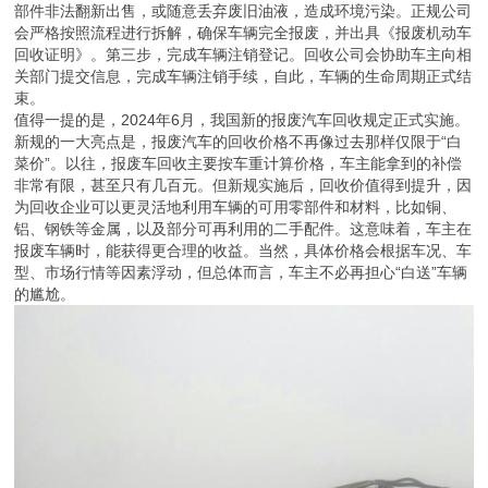
那么，车主该如何办理报废手续呢？这里以保定地区为例，简要说明
基本流程。第一步，车主需要准备好车辆的相关证件，包括行驶证、
登记证书、车主身份证等。如果车辆因事故或自然原因严重损毁，还
需提供相关说明。第二步，联系正规的报废车回收公司。这里需要提
醒大家，切勿将车辆交给无资质的“黑作坊”处理，他们可能将车辆零
部件非法翻新出售，或随意丢弃废旧油液，造成环境污染。正规公司
会严格按照流程进行拆解，确保车辆完全报废，并出具《报废机动车
回收证明》。第三步，完成车辆注销登记。回收公司会协助车主向相
关部门提交信息，完成车辆注销手续，自此，车辆的生命周期正式结
束。
值得一提的是，2024年6月，我国新的报废汽车回收规定正式实施。
新规的一大亮点是，报废汽车的回收价格不再像过去那样仅限于“白
菜价”。以往，报废车回收主要按车重计算价格，车主能拿到的补偿
非常有限，甚至只有几百元。但新规实施后，回收价值得到提升，因
为回收企业可以更灵活地利用车辆的可用零部件和材料，比如铜、