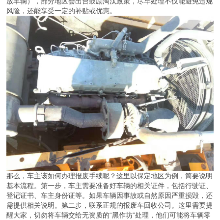
在汽车的生命周期中，报废环节往往被许多车主忽视。随着汽车使用
年限的增加，车辆逐渐老化，性能下降，安全隐患增多，这时候就需
要面对报废处理的问题。对于保定地区的车主来说，尤其是拥有货
车、黄标车、老旧车型的朋友，选择一家正规、专业的报废车回收公
司至关重要。本文将围绕保定地区的报废车回收服务，介绍相关流程
与注意事项，帮助您了解如何高效、合规地完成车辆报废。
首先，我们需要明确车辆报废的必要性。汽车作为消耗品，其零部件
在长期使用后会出现磨损、老化等问题。比如，发动机动力下降、制
动系统失灵、车架锈蚀等，这些都会影响行车安全。同时，老旧车辆
的尾气排放往往不达标，对环境污染较大。根据现行规定，车辆行驶
里程达到60万公里后，需要引导报废。此外，对于黄标车（即高排
放车辆），部分地区会出台鼓励淘汰政策，尽早处理不仅能避免违规
风险，还能享受一定的补贴或优惠。