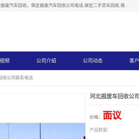
保定辉领再生资源回收有限公司主要经营保定旧车回收，保定报废汽车回收，保定报废汽车回收公司电话,保定二手货车回收,保定黄标车回收, 保定黄标车回收，保定哪里收报废车，保定废旧汽车回收，保定汽车报废手续办理，保定汽车解体厂。将通过采取区域限行促进淘汰、经济补助激励新、加大上路*法处罚、加强达标排放监管等综合措施，对老旧机动车逐步实行末位淘汰，加快老旧机动车淘汰新
视频
公司介绍
公司动态
客
车回收公司联系电话
河北报废车回收公
面议
价格：
产品数量：