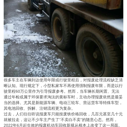
很多车主在车辆到达使用年限或行驶里程后，对报废处理流程缺乏清
晰认知。现行规定下，小型私家车不再使用强制报废年限，而是以行
驶里程60万公里作为引导报废参考。然而，当车辆长期闲置、无法
通过年检或属于环保要求淘汰的黄标车时，主动办理报废依然是最妥
当的选择。尤其是新能源车辆、电动三轮车、营运货车等特殊车型，
其电池回收、拆解、注销流程更为复杂。
过去，人们往往听说报废车只能按废铁价格回收，几百元甚至几十元
就被拉走，这让不少车主产生了“不卖白不卖”的随意心态。然而，
2022年6月起生效的报废机动车回收新规从根本上改变了这一局面。