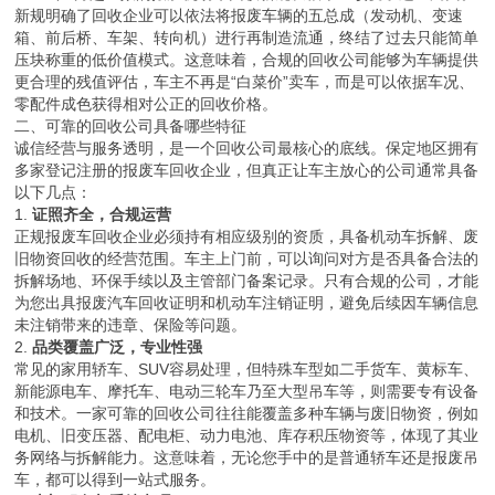
新规明确了回收企业可以依法将报废车辆的五总成（发动机、变速
箱、前后桥、车架、转向机）进行再制造流通，终结了过去只能简单
压块称重的低价值模式。这意味着，合规的回收公司能够为车辆提供
更合理的残值评估，车主不再是“白菜价”卖车，而是可以依据车况、
零配件成色获得相对公正的回收价格。
二、可靠的回收公司具备哪些特征
诚信经营与服务透明，是一个回收公司最核心的底线。保定地区拥有
多家登记注册的报废车回收企业，但真正让车主放心的公司通常具备
以下几点：
1.
证照齐全，合规运营
正规报废车回收企业必须持有相应级别的资质，具备机动车拆解、废
旧物资回收的经营范围。车主上门前，可以询问对方是否具备合法的
拆解场地、环保手续以及主管部门备案记录。只有合规的公司，才能
为您出具报废汽车回收证明和机动车注销证明，避免后续因车辆信息
未注销带来的违章、保险等问题。
2.
品类覆盖广泛，专业性强
常见的家用轿车、SUV容易处理，但特殊车型如二手货车、黄标车、
新能源电车、摩托车、电动三轮车乃至大型吊车等，则需要专有设备
和技术。一家可靠的回收公司往往能覆盖多种车辆与废旧物资，例如
电机、旧变压器、配电柜、动力电池、库存积压物资等，体现了其业
务网络与拆解能力。这意味着，无论您手中的是普通轿车还是报废吊
车，都可以得到一站式服务。