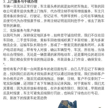
3.
上门服务与手续办理
车辆一旦无法正常行驶，车主最头疼的就是如何把车拖走。可靠的回
收公司通常提供免费上门拖车、代办理注销手续等增值服务。车主只
需准备好身份证、行驶证、登记证书、号牌等资料，公司在车辆拖走
后便可代为办理报废手续，并将注销证明送回到您手中，省去了跑车
管所的麻烦。
三、实际服务与客户体验
以我司为例，深耕保定地区多年，始终坚守诚信经营。我们不仅在旧
车回收、二手货车回收、黄标车回收领域积累了丰富经验，更与多家
物流企业、运输车队长期合作，形成了一整套完善的服务闭环。从客
户电话咨询起，即有专人对接，确认车辆型号、车况、所在地，当场
给出合理报价。无论是一辆普通的家用电动车，还是重吨位的老旧吊
车，我们都会安排专业的拖运设备、吊装设备上门作业，确保安全、
*。
曾经有客户开着一台闲置多年的老旧面包车，自己几乎忘记了车辆信
息，找到我们后咨询才得知原来还可以通过回收变现。我们协助客户
补办相关证件，随后完成就地拖运、拆解、注销。客户不仅拿到了一
笔实际报酬，还消除了名下车辆违法记录风险。对于黄标车，我们尤
其重视：因为其排放标准较低，在许多城市限行、限区域，早期劝退
后及时报废，车主可避免后续限行罚款，也响应了绿色出行号召。
四、新政下的报废车处置趋势