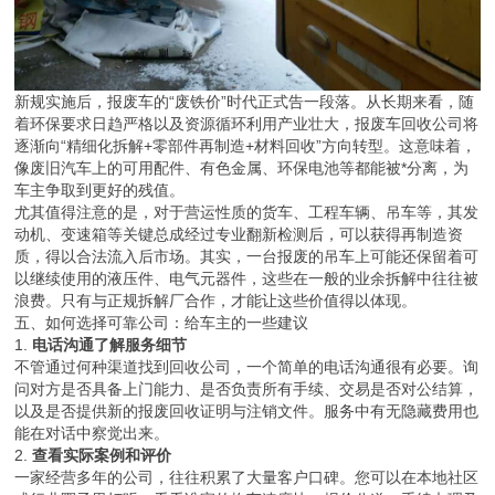
新规实施后，报废车的“废铁价”时代正式告一段落。从长期来看，随
着环保要求日趋严格以及资源循环利用产业壮大，报废车回收公司将
逐渐向“精细化拆解+零部件再制造+材料回收”方向转型。这意味着，
像废旧汽车上的可用配件、有色金属、环保电池等都能被*分离，为
车主争取到更好的残值。
尤其值得注意的是，对于营运性质的货车、工程车辆、吊车等，其发
动机、变速箱等关键总成经过专业翻新检测后，可以获得再制造资
质，得以合法流入后市场。其实，一台报废的吊车上可能还保留着可
以继续使用的液压件、电气元器件，这些在一般的业余拆解中往往被
浪费。只有与正规拆解厂合作，才能让这些价值得以体现。
五、如何选择可靠公司：给车主的一些建议
1.
电话沟通了解服务细节
不管通过何种渠道找到回收公司，一个简单的电话沟通很有必要。询
问对方是否具备上门能力、是否负责所有手续、交易是否对公结算，
以及是否提供新的报废回收证明与注销文件。服务中有无隐藏费用也
能在对话中察觉出来。
2.
查看实际案例和评价
一家经营多年的公司，往往积累了大量客户口碑。您可以在本地社区