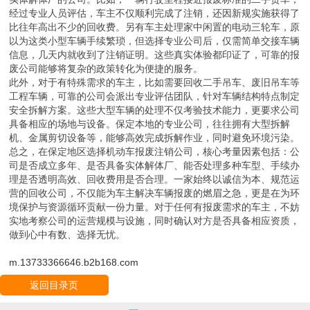
经过专业人员评估，车主不仅顺利完成了注销，还因新规实施获得了
比往年高出不少的回收费。另有车主处理家中闲置的电动三轮车，原
以为这类小型车辆手续繁琐，但选择专业公司后，仅需简单交接车辆
信息，几天内就收到了注销证明。这些真实体验都印证了，可靠的报
废公司能够将复杂的政策转化为便捷的服务。
此外，对于有特殊需求的车主，比如需要回收二手吊车、废旧吊车等
工程车辆，可靠的公司会派出专业评估团队，针对车辆结构特点制定
安全拆解方案。这些大型车辆的处理不仅考验技术能力，更要求公司
具备相应的场地与设备。保定本地的专业公司，往往拥有大型拆解
机、金属剪切设备等，能够高效完成拆解作业，同时避免环境污染。
总之，在保定地区选择机动车报废注销公司，核心考量因素包括：公
司是否成立多年、是否具备实体解体厂、能否处理多种车型、手续办
理是否透明高效、回收费用是否合理。一家始终以诚信为本、规范运
营的回收公司，不仅能为车主解决车辆报废的燃眉之急，更是在为环
境保护与资源循环贡献一份力量。对于任何有报废需求的车主，不妨
实地考察公司的运营规模与设施，同时确认对方是否具备相应资质，
做到心中有数、选择无忧。
m.13733366646.b2b168.com
返回目录页