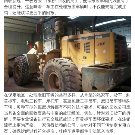
回收新规，一改过去“白菜价”回收的局面，使得报废车辆的残值有了
合理提升。这意味着，车主在处理报废车辆时，不仅能规范完成注
销，还能获得更公平的回报。
在保定地区，处理老旧车辆的类型多样。从常见的私家车、货车，到
黄标车、电动三轮车、摩托车，甚至包括二手吊车、废旧吊车等特殊
车辆，每种车型的报废拆解都有不同的技术要求。可靠的回收公司应
当具备全面的回收资质与丰富的处理经验。例如，针对老旧货车的拆
解，需要专业设备进行安全规范处理；而黄标车因环保要求，在注销
流程上更为严格。一家值得信赖的公司，会针对不同车辆制定专项方
案，确保拆解过程符合标准，杜绝车辆零部件非法流入市场。