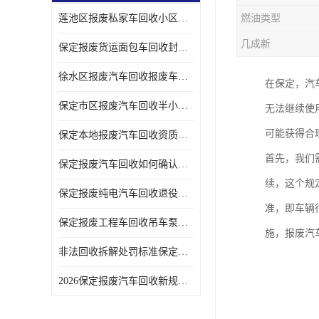
莲池区报废私家车回收小区上门拖车便捷
燃油类型
几成新
保定报废货运面包车回收封闭货车报废销户
徐水区报废汽车回收报废车辆补贴申请流程
在保定，汽
保定市区报废汽车回收半小时上门现场估价
无法继续使
可能获得合
保定本地报废汽车回收资质齐全无隐形收费
首先，我们
保定报废汽车回收如何确认车辆完成销户
续，这个规
保定报废纯电汽车回收退役电池统一处置
准，即车辆
保定报废工程车回收吊车泵车挖掘机回收拆解
施，报废汽
非法回收拆解处罚标准保定报废车合规提示
2026保定报废汽车回收新规解读车主必看