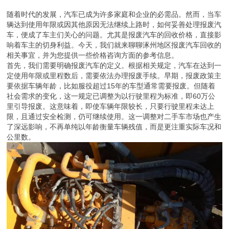
随着时代的发展，汽车已成为许多家庭和企业的必需品。然而，当车
辆达到使用年限或因其他原因无法继续上路时，如何妥善处理报废汽
车，便成了车主们关心的问题。尤其是报废汽车的回收价格，直接影
响着车主的切身利益。今天，我们就来聊聊涿州地区报废汽车回收的
相关事宜，并为您提供一些价格咨询方面的参考信息。
首先，我们需要明确报废汽车的定义。根据相关规定，汽车在达到一
定使用年限或里程数后，需要依法办理报废手续。早期，报废政策主
要依据车辆年龄，比如服役超过15年的车型通常需要报废。但随着
社会需求的变化，这一规定已调整为以行驶里程为标准，即60万公
里引导报废。这意味着，即使车辆年限较长，只要行驶里程未达上
限，且通过安全检测，仍可继续使用。这一调整对二手车市场也产生
了深远影响，不再单纯以年龄衡量车辆残值，而是更注重实际车况和
公里数。