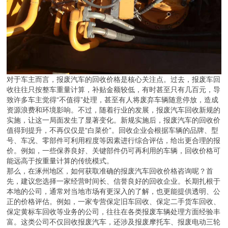
对于车主而言，报废汽车的回收价格是核心关注点。过去，报废车回
收往往只按整车重量计算，补贴金额较低，有时甚至只有几百元，导
致许多车主觉得“不值得”处理，甚至有人将废弃车辆随意停放，造成
资源浪费和环境影响。不过，随着行业的发展，报废汽车回收新规的
实施，让这一局面发生了显著变化。新规实施后，报废汽车的回收价
值得到提升，不再仅仅是“白菜价”。回收企业会根据车辆的品牌、型
号、车况、零部件可利用程度等因素进行综合评估，给出更合理的报
价。例如，一些保养良好、关键部件仍可再利用的车辆，回收价格可
能远高于按重量计算的传统模式。
那么，在涿州地区，如何获取准确的报废汽车回收价格咨询呢？首
先，建议您选择一家经营时间长、信誉良好的回收企业。长期扎根于
本地的公司，通常对当地市场有更深入的了解，也更能提供透明、公
正的价格评估。例如，一家专营保定旧车回收、保定二手货车回收、
保定黄标车回收等业务的公司，往往在各类报废车辆处理方面经验丰
富。这类公司不仅回收报废汽车，还涉及报废摩托车、报废电动三轮