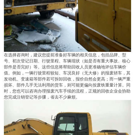
在选择咨询时，建议您提前准备好车辆的相关信息，包括品牌、型
号、初次登记日期、行驶里程、车辆现状（如是否有重大事故、核心
部件是否完好）等。这些信息将帮助回收人员更准确地评估车辆价
值。例如，一辆行驶里程较短、车况良好（无大修）的报废轿车，其
发动机、变速箱等部件若可拆卸回收，报价自然会更高；而一辆严重
损坏、部件几乎无法利用的货车，则可能更偏向按废铁重量计算。同
时，您也可以咨询办理报废汽车手续的流程，正规的回收企业会协助
您完成注销登记等步骤，省去不少麻烦。