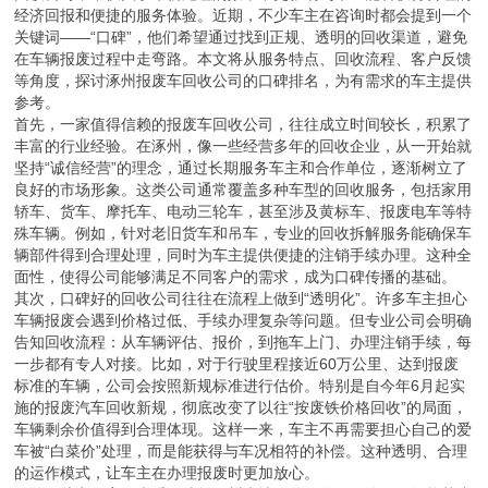
经济回报和便捷的服务体验。近期，不少车主在咨询时都会提到一个
关键词——“口碑”，他们希望通过找到正规、透明的回收渠道，避免
在车辆报废过程中走弯路。本文将从服务特点、回收流程、客户反馈
等角度，探讨涿州报废车回收公司的口碑排名，为有需求的车主提供
参考。
首先，一家值得信赖的报废车回收公司，往往成立时间较长，积累了
丰富的行业经验。在涿州，像一些经营多年的回收企业，从一开始就
坚持“诚信经营”的理念，通过长期服务车主和合作单位，逐渐树立了
良好的市场形象。这类公司通常覆盖多种车型的回收服务，包括家用
轿车、货车、摩托车、电动三轮车，甚至涉及黄标车、报废电车等特
殊车辆。例如，针对老旧货车和吊车，专业的回收拆解服务能确保车
辆部件得到合理处理，同时为车主提供便捷的注销手续办理。这种全
面性，使得公司能够满足不同客户的需求，成为口碑传播的基础。
其次，口碑好的回收公司往往在流程上做到“透明化”。许多车主担心
车辆报废会遇到价格过低、手续办理复杂等问题。但专业公司会明确
告知回收流程：从车辆评估、报价，到拖车上门、办理注销手续，每
一步都有专人对接。比如，对于行驶里程接近60万公里、达到报废
标准的车辆，公司会按照新规标准进行估价。特别是自今年6月起实
施的报废汽车回收新规，彻底改变了以往“按废铁价格回收”的局面，
车辆剩余价值得到合理体现。这样一来，车主不再需要担心自己的爱
车被“白菜价”处理，而是能获得与车况相符的补偿。这种透明、合理
的运作模式，让车主在办理报废时更加放心。