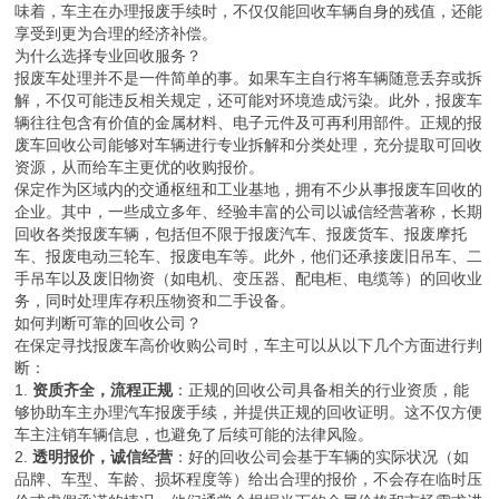
味着，车主在办理报废手续时，不仅仅能回收车辆自身的残值，还能
享受到更为合理的经济补偿。
为什么选择专业回收服务？
报废车处理并不是一件简单的事。如果车主自行将车辆随意丢弃或拆
解，不仅可能违反相关规定，还可能对环境造成污染。此外，报废车
辆往往包含有价值的金属材料、电子元件及可再利用部件。正规的报
废车回收公司能够对车辆进行专业拆解和分类处理，充分提取可回收
资源，从而给车主更优的收购报价。
保定作为区域内的交通枢纽和工业基地，拥有不少从事报废车回收的
企业。其中，一些成立多年、经验丰富的公司以诚信经营著称，长期
回收各类报废车辆，包括但不限于报废汽车、报废货车、报废摩托
车、报废电动三轮车、报废电车等。此外，他们还承接废旧吊车、二
手吊车以及废旧物资（如电机、变压器、配电柜、电缆等）的回收业
务，同时处理库存积压物资和二手设备。
如何判断可靠的回收公司？
在保定寻找报废车高价收购公司时，车主可以从以下几个方面进行判
断：
1.
资质齐全，流程正规
：正规的回收公司具备相关的行业资质，能
够协助车主办理汽车报废手续，并提供正规的回收证明。这不仅方便
车主注销车辆信息，也避免了后续可能的法律风险。
2.
透明报价，诚信经营
：好的回收公司会基于车辆的实际状况（如
品牌、车型、车龄、损坏程度等）给出合理的报价，不会存在临时压