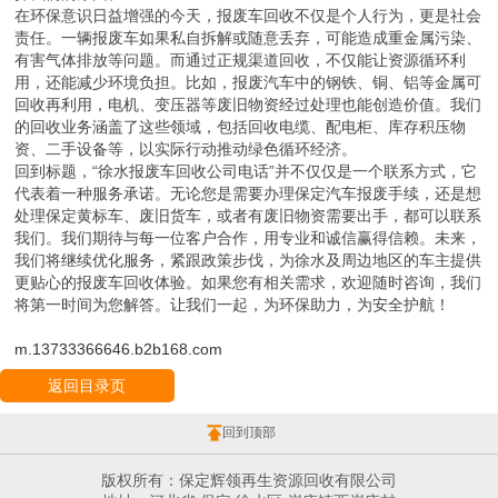
在环保意识日益增强的今天，报废车回收不仅是个人行为，更是社会
责任。一辆报废车如果私自拆解或随意丢弃，可能造成重金属污染、
有害气体排放等问题。而通过正规渠道回收，不仅能让资源循环利
用，还能减少环境负担。比如，报废汽车中的钢铁、铜、铝等金属可
回收再利用，电机、变压器等废旧物资经过处理也能创造价值。我们
的回收业务涵盖了这些领域，包括回收电缆、配电柜、库存积压物
资、二手设备等，以实际行动推动绿色循环经济。
回到标题，“徐水报废车回收公司电话”并不仅仅是一个联系方式，它
代表着一种服务承诺。无论您是需要办理保定汽车报废手续，还是想
处理保定黄标车、废旧货车，或者有废旧物资需要出手，都可以联系
我们。我们期待与每一位客户合作，用专业和诚信赢得信赖。未来，
我们将继续优化服务，紧跟政策步伐，为徐水及周边地区的车主提供
更贴心的报废车回收体验。如果您有相关需求，欢迎随时咨询，我们
将第一时间为您解答。让我们一起，为环保助力，为安全护航！
m.13733366646.b2b168.com
返回目录页
回到顶部
版权所有：保定辉领再生资源回收有限公司