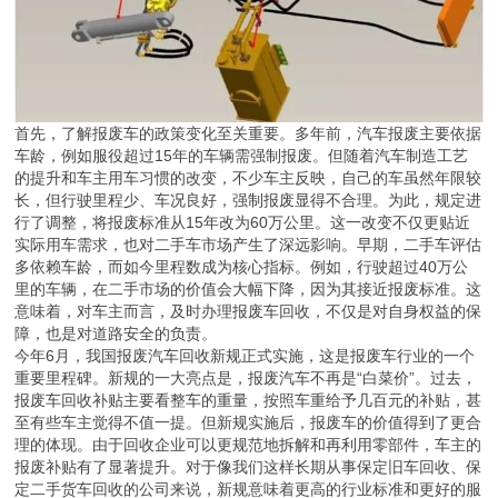
首先，了解报废车的政策变化至关重要。多年前，汽车报废主要依据
车龄，例如服役超过15年的车辆需强制报废。但随着汽车制造工艺
的提升和车主用车习惯的改变，不少车主反映，自己的车虽然年限较
长，但行驶里程少、车况良好，强制报废显得不合理。为此，规定进
行了调整，将报废标准从15年改为60万公里。这一改变不仅更贴近
实际用车需求，也对二手车市场产生了深远影响。早期，二手车评估
多依赖车龄，而如今里程数成为核心指标。例如，行驶超过40万公
里的车辆，在二手市场的价值会大幅下降，因为其接近报废标准。这
意味着，对车主而言，及时办理报废车回收，不仅是对自身权益的保
障，也是对道路安全的负责。
今年6月，我国报废汽车回收新规正式实施，这是报废车行业的一个
重要里程碑。新规的一大亮点是，报废汽车不再是“白菜价”。过去，
报废车回收补贴主要看整车的重量，按照车重给予几百元的补贴，甚
至有些车主觉得不值一提。但新规实施后，报废车的价值得到了更合
理的体现。由于回收企业可以更规范地拆解和再利用零部件，车主的
报废补贴有了显著提升。对于像我们这样长期从事保定旧车回收、保
定二手货车回收的公司来说，新规意味着更高的行业标准和更好的服