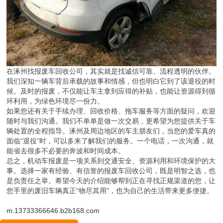
在涿州找报废车回收公司，其实就是找诚信可靠、流程透明的伙伴。
我们深知一辆车背后承载的故事和情感，但也明白它到了该退役的时
候。及时的报废，不仅能让车主拿到应得的补贴，也能让资源得到循
环利用，为绿色环境尽一份力。
如果您还有关于手续办理、回收价格、拖车服务等方面的疑问，欢迎
随时与我们沟通。我们不单单是做一次交易，更希望为您提供关于车
辆处置的全程指导。涿州及周边地区的车主朋友们，当您的爱车真的
面临“退役”时，可以多来了解我们的服务。一个电话，一次沟通，就
能省去很多不必要的奔波和时间成本。
总之，机动车报废是一项关系到交通安全、资源利用和环境保护的大
事。选择一家有经验、有信誉的报废车回收公司，既是明智之选，也
是负责任之举。希望今天的介绍能够帮到正在寻找正规渠道的您，让
您手里的废旧车辆真正“物尽其用”，也为自己的生活带来更多便捷。
m.13733366646.b2b168.com