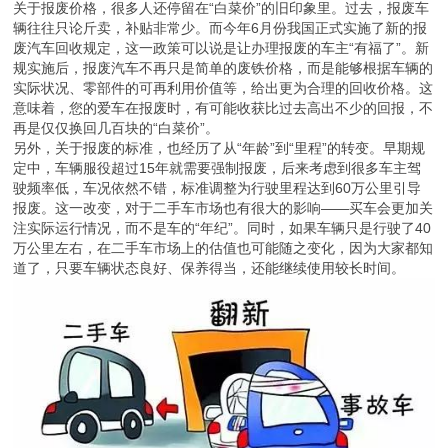
关于报废价格，很多人还停留在“白菜价”的旧印象里。过去，报废车
辆往往只论斤卖，补贴非常少。而今年6月份我国正式实施了新的报
废汽车回收规定，这一政策可以说是让办理报废的车主“有福了”。新
规实施后，报废汽车不再只是简单的废铁价格，而是能够根据车辆的
实际状况、零部件的可再利用价值等，给出更为合理的回收价格。这
意味着，您的爱车在报废时，有可能收获比过去高出不少的回报，不
再是仅仅换回几百块的“白菜价”。
另外，关于报废的标准，也经历了从“年龄”到“里程”的转变。早期规
定中，车辆服役超过15年就需要强制报废，后来考虑到很多车主驾
驶频率低，车况依然不错，标准调整为行驶里程达到60万公里引导
报废。这一改变，对于二手车市场也有很大的影响——买车会更加关
注实际运行情况，而不是车的“年纪”。同时，如果车辆只是行驶了40
万公里左右，在二手车市场上的估值也可能随之变化，因为大家都知
道了，只要车辆状态良好、保养得当，还能继续使用较长时间。