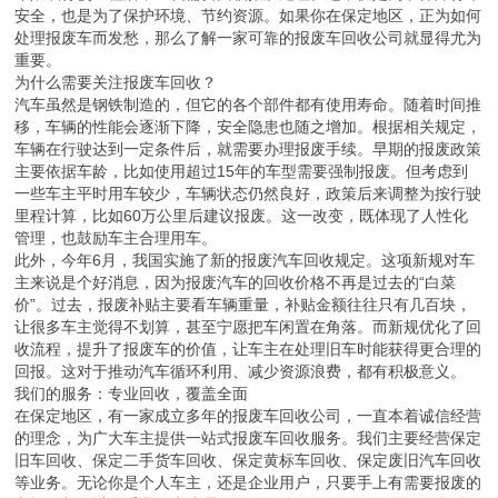
安全，也是为了保护环境、节约资源。如果你在保定地区，正为如何
处理报废车而发愁，那么了解一家可靠的报废车回收公司就显得尤为
重要。
为什么需要关注报废车回收？
汽车虽然是钢铁制造的，但它的各个部件都有使用寿命。随着时间推
移，车辆的性能会逐渐下降，安全隐患也随之增加。根据相关规定，
车辆在行驶达到一定条件后，就需要办理报废手续。早期的报废政策
主要依据车龄，比如使用超过15年的车型需要强制报废。但考虑到
一些车主平时用车较少，车辆状态仍然良好，政策后来调整为按行驶
里程计算，比如60万公里后建议报废。这一改变，既体现了人性化
管理，也鼓励车主合理用车。
此外，今年6月，我国实施了新的报废汽车回收规定。这项新规对车
主来说是个好消息，因为报废汽车的回收价格不再是过去的“白菜
价”。过去，报废补贴主要看车辆重量，补贴金额往往只有几百块，
让很多车主觉得不划算，甚至宁愿把车闲置在角落。而新规优化了回
收流程，提升了报废车的价值，让车主在处理旧车时能获得更合理的
回报。这对于推动汽车循环利用、减少资源浪费，都有积极意义。
我们的服务：专业回收，覆盖全面
在保定地区，有一家成立多年的报废车回收公司，一直本着诚信经营
的理念，为广大车主提供一站式报废车回收服务。我们主要经营保定
旧车回收、保定二手货车回收、保定黄标车回收、保定废旧汽车回收
等业务。无论你是个人车主，还是企业用户，只要手上有需要报废的