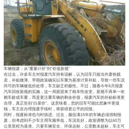
车辆报废：从“重量计价”到“价值新规”
在过去，许多车主对报废汽车持有误解，认为旧车只能当作废铁贱
卖，补贴微薄。早期政策确实以车重为基准计算补贴，导致一些车况
尚可的车辆被低价处理，车主缺乏积极性。不过，随着今年6月报废
汽车回收新规的实施，这一局面迎来了根本性改变。新规不再单一依
赖车龄或车重，而是更注重车辆的剩余价值，报废汽车的补贴标准更
合理，真正告别“白菜价”。这意味着，您的旧车可能比想象中更值
钱，车主在办理报废手续时，将获得更公平的回报。
同时，报废标准也与时俱进。过去，服役满15年的车辆必须强制报
废，但考虑到不少车主用车频率低，车况良好，政策调整为以60万
公里里程为基准。只要车辆安全、环保达标，公里数未超标，车主可