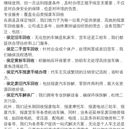
继续使用。但一旦达到报废条件，及时办理正规手续至关重要，不仅
是对自身安全的保障，也是对环境的负责。
专业服务：覆盖全品类报废车回收
在易县及保定地区，我们致力于为每一位客户提供便捷、高效的报废
车回收服务。公司成立多年，始终秉持诚信经营的理念，业务范围广
泛，包括：
-
保定旧车回收
：无论您的车辆是私家车、货车还是工程车，我们都
提供合理估价和上门服务。
-
保定二手货车回收
：针对企业或个体户，处理闲置或老旧货车，我
们确保流程透明。
-
保定黄标车回收
：积极响应环保要求，协助车主处理高排放车辆，
避免违规处罚。
-
保定汽车报废手续办理
：代车主完成繁琐的注销登记流程，省时省
力。
-
保定废旧汽车回收
：包括报废汽车拆解、零部件再利用，最大化资
源回收价值。
-
保定汽车解体厂
：我们拥有专业拆解设备，确保环保拆解，杜绝二
次污染。
此外，我们还长期回收报废电车、报废摩托车、报废电动三轮车、报
废汽车、报废货车等各类机动车辆。同时，业务还延伸至废旧物资领
域，如回收电机、变压器、配电柜、电缆，以及库存积压物资和二手
设备等。我们为各类客户提供一站式解决方案，无论是个人车主还是