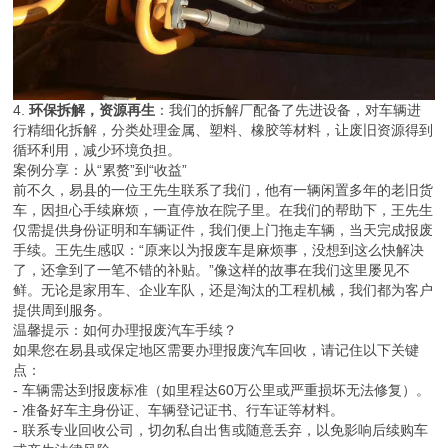
4.
环保拆解，资源再生
：我们的拆解厂配备了先进设备，对车辆进
行精细化拆解，分类处理金属、塑料、橡胶等材料，让废旧资源得到
循环利用，减少环境负担。
案例分享：从“累赘”到“收益”
前不久，易县的一位王先生联系了我们，他有一辆闲置多年的老旧货
车，因担心手续麻烦，一直停放在院子里。在我们的帮助下，王先生
仅需提供身份证明和车辆证件，我们便上门拖走车辆，当天完成报废
手续。王先生感叹：“原来以为报废车是麻烦事，没想到这么快解决
了，还拿到了一笔不错的补贴。”像这样的故事在我们这里屡见不
鲜。无论是家用车、企业车队，还是淘汰的工程机械，我们都为客户
提供周到服务。
温馨提示：如何办理报废汽车手续？
如果您在易县或保定地区需要办理报废汽车回收，请记住以下关键
点：
- 车辆需达到报废标准（如里程达60万公里或严重损坏无法修复）。
- 准备好车主身份证、车辆登记证书、行车证等材料。
- 联系专业回收公司，切勿私自出售或随意丢弃，以免影响后续购车