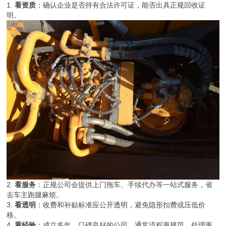
1.
看资质
：确认企业是否持有合法许可证，能否出具正规回收证
明。
2.
看服务
：正规公司会提供上门拖车、手续代办等一站式服务，省
去车主跑腿麻烦。
3.
看透明
：收费和补贴标准应公开透明，避免隐形扣费或压低价
格。
4.
看经验
：成立多年、口碑良好的公司，通常流程更规范，处理更