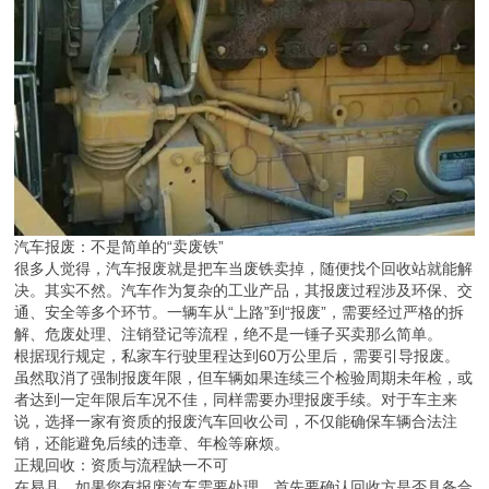
汽车报废：不是简单的“卖废铁”
很多人觉得，汽车报废就是把车当废铁卖掉，随便找个回收站就能解
决。其实不然。汽车作为复杂的工业产品，其报废过程涉及环保、交
通、安全等多个环节。一辆车从“上路”到“报废”，需要经过严格的拆
解、危废处理、注销登记等流程，绝不是一锤子买卖那么简单。
根据现行规定，私家车行驶里程达到60万公里后，需要引导报废。
虽然取消了强制报废年限，但车辆如果连续三个检验周期未年检，或
者达到一定年限后车况不佳，同样需要办理报废手续。对于车主来
说，选择一家有资质的报废汽车回收公司，不仅能确保车辆合法注
销，还能避免后续的违章、年检等麻烦。
正规回收：资质与流程缺一不可
在易县，如果您有报废汽车需要处理，首先要确认回收方是否具备合