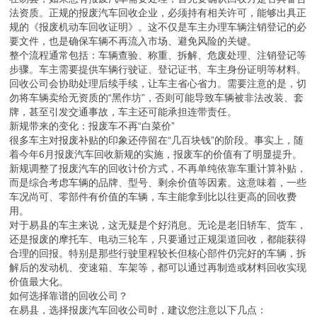
法资质。正规的报废汽车回收企业，必须持有相关许可，能够出具正
规的《报废机动车回收证明》。这不仅是车主办理车辆注销登记的必
要文件，也是确保车辆不再流入市场、避免风险的关键。
整个流程通常包括：车辆查验、称重、拆解、危废处理、注销登记等
步骤。车主需要提供车辆行驶证、登记证书、车主身份证明等材料。
回收公司会协助处理后续手续，让车主省心省力。需要注意的是，切
勿将车辆卖给无资质的“黑作坊”，否则可能导致车辆被非法改装、套
牌，甚至引发交通事故，车主还可能承担连带责任。
新规带来的变化：报废车不再“白菜价”
很多车主对报废补贴的印象还停留在“几百块钱”的阶段。事实上，随
着今年6月报废汽车回收新规的实施，报废车的价值有了明显提升。
新规调整了报废汽车的回收计价方式，不再单纯依靠车重计算补贴，
而是综合考虑车辆的品牌、型号、剩余价值等因素。这意味着，一些
车况尚可、零部件有价值的车辆，车主能拿到比以往更高的回收费
用。
对于易县的车主来说，这无疑是个好消息。无论是老旧轿车、货车，
还是报废的摩托车、电动三轮车，只要通过正规渠道回收，都能获得
合理的回报。特别是那些行驶里程较长但核心部件仍完好的车辆，拆
解后的发动机、变速箱、车架等，都可以通过再制造或材料回收实现
价值最大化。
如何选择靠谱的回收公司？
在易县，选择报废汽车回收公司时，建议您注意以下几点：