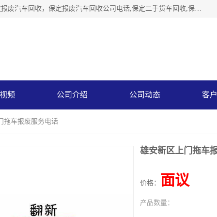
保定辉领再生资源回收有限公司主要经营保定旧车回收，保定报废汽车回收，保定报废汽车回收公司电话,保定二手货车回收,保定黄标车回收, 保定黄标车回收，保定哪里收报废车，保定废旧汽车回收，保定汽车报废手续办理，保定汽车解体厂。将通过采取区域限行促进淘汰、经济补助激励新、加大上路*法处罚、加强达标排放监管等综合措施，对老旧机动车逐步实行末位淘汰，加快老旧机动车淘汰新
视频
公司介绍
公司动态
客
上门拖车报废服务电话
雄安新区上门拖车
面议
价格：
产品数量：