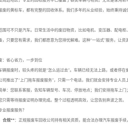
及周边地区，专业的回收服务早已覆盖了各类车辆与物资。无论是家用轿
报废的黄标车，都有完整的回收体系。我们多年的从业经验，始终秉持诚
范围可不只是汽车。日常生活中的废旧物资，比如电机、变压器、配电柜
备，只要您有需求，我们都愿意为您排忧解难。这种“一站式”服务，让资
。
废：省心省力，一步到位
车辆报废时，较头疼的就是“怎么运过去”。车辆已经无法上路，或者停在
公司推出了“上门拖车报废服务”，只需一个电话，我们就会安排专业人员
简单：您联系客服，告知车辆型号、车况、停放地点；我们安排拖车上门
您只需等待报废证明办理完成。整个过程透明高效，让您告别奔波之苦。
专业报废服务？
，合规**
：正规报废车回收公司持有相关资质，能合法办理汽车报废手续