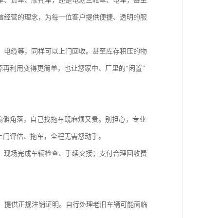
车、货车、摩托车，还是电动三轮车、电车，甚至
信经营的理念，为每一位客户提供便捷、透明的服
、电缆等，同样可以上门回收。甚至库存积压的物
源再利用变得更简单，也让您家中、厂里的“闲置”
偏僻角落，自己找拖车既麻烦又贵。别担心，专业
上门评估、拖车，全程无需您动手。
；现场完成车辆检查、手续交接；支付合理回收费
，提供正规注销证明。自行处理老旧车辆可能面临