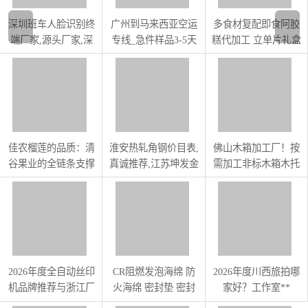
深圳班车人脸识别终
广州到马来西亚空运
多食材复配即食阿胶
端厂家,源头厂家,深
专线_急件样品3‑5天
糕代加工 立单片礼盒
圳市臻智付科技供应
签收_支持普货门到
糕点代工
门物流
佳农榴莲的品质：清
淮安热轧角钢价目表,
佛山木箱加工厂！按
谷果业的全链条支撑
真诚推荐,江苏坤发金
需加工非标木箱木托
属贸易供应
盘
2026年度全自动丝印
CR阻燃发泡海绵 防
2026年度川西旅拍哪
机品牌推荐与浙江厂
火海绵 密封垫 密封
家好？工作室**
家**
条