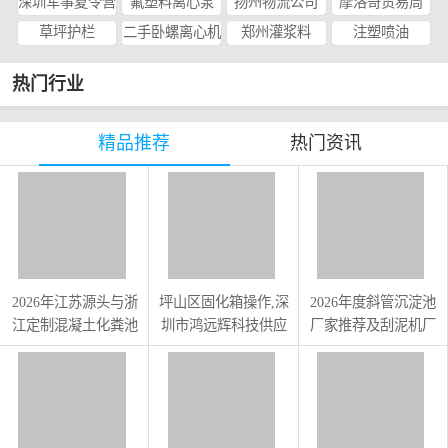
深圳军事夏令营
氟塑料离心泵
扬州物流公司
摩洛哥贸易周
草坪护栏
二手卧螺离心机
郑州灌浆料
注塑喷油
热门行业
精品推荐
热门资讯
2026年江苏源头与浙
坪山区固化箱操作,深
2026年度斜管沉淀池
江定制混凝土化粪池
圳市鸿远辉科技供应
厂家推荐及刮泥机厂
厂家推荐
家评测