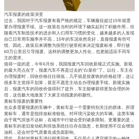
汽车报废的政策演变
过去，我国对于汽车报废有着严格的规定，车辆服役超过15年就需
要办理报废手续。这一政策在当时的环境下确实起到了积极作用，但
随着汽车制造技术的进步和人们用车习惯的变化，越来越多的人发现
自己日常用车频率并不高，15年的车况依然良好，直接报废有些可
惜。因此，政策后来调整为按照行驶里程来决定报废标准，即行驶
60万公里后引导报废。这样的调整更加人性化，也更能适应不同车
主的需求。
值得一提的是，今年6月份，我国报废汽车回收新规正式实施。新规
的最大亮点在于，报废汽车不再是过去的“白菜价”了。以往，车主在
办理报废时，回收价格往往很低，几乎就是按废铁的价格处理，这让
很多车主觉得不划算，甚至不愿意主动去办理报废手续。新规实施
后，报废汽车的回收价值得到了提升，车主能够获得更加合理的补
偿，这也极大地激发了大家主动报废的积极性。
黄标车报废的重要性
在众多需要报废的车辆中，黄标车是一个需要特别关注的群体。所谓
黄标车，通常是指排放标准较低、对环境污染较大的车辆。这类车辆
由于尾气排放不达标，在城市中行驶会受到诸多限制。更重要的是，
黄标车的老旧发动机和排放系统往往存在隐患，长期使用不仅会增加