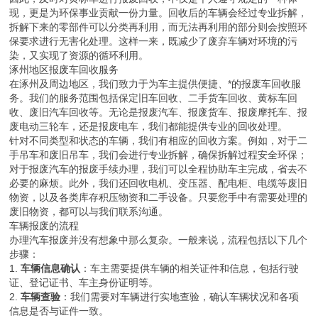
油耗，还会对空气质量造成负面影响。
因此，及时对黄标车进行报废回收，不仅是个人遵守规定的一种体
现，更是为环保事业贡献一份力量。回收后的车辆会经过专业拆解，
拆解下来的零部件可以分类再利用，而无法再利用的部分则会按照环
保要求进行无害化处理。这样一来，既减少了废弃车辆对环境的污
染，又实现了资源的循环利用。
涿州地区报废车回收服务
在涿州及周边地区，我们致力于为车主提供便捷、*的报废车回收服
务。我们的服务范围包括保定旧车回收、二手货车回收、黄标车回
收、废旧汽车回收等。无论是报废汽车、报废货车、报废摩托车、报
废电动三轮车，还是报废电车，我们都能提供专业的回收处理。
针对不同类型和状态的车辆，我们有相应的回收方案。例如，对于二
手吊车和废旧吊车，我们会进行专业拆解，确保拆解过程安全环保；
对于报废汽车的报废手续办理，我们可以全程协助车主完成，省去不
必要的麻烦。此外，我们还回收电机、变压器、配电柜、电缆等废旧
物资，以及各类库存积压物资和二手设备。只要您手中有需要处理的
废旧物资，都可以与我们联系沟通。
车辆报废的流程
办理汽车报废并没有想象中那么复杂。一般来说，流程包括以下几个
步骤：
1.
车辆信息确认
：车主需要提供车辆的相关证件和信息，包括行驶
证、登记证书、车主身份证明等。
2.
车辆查验
：我们需要对车辆进行实地查验，确认车辆状况和各项