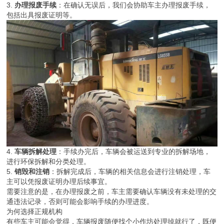
信息是否与证件一致。
3.
办理报废手续
：在确认无误后，我们会协助车主办理报废手续，
包括出具报废证明等。
4.
车辆拆解处理
：手续办完后，车辆会被运送到专业的拆解场地，
进行环保拆解和分类处理。
5.
销毁和注销
：拆解完成后，车辆的相关信息会进行注销处理，车
主可以凭报废证明办理后续事宜。
需要注意的是，在办理报废之前，车主需要确认车辆没有未处理的交
通违法记录，否则可能会影响手续的办理进度。
为何选择正规机构