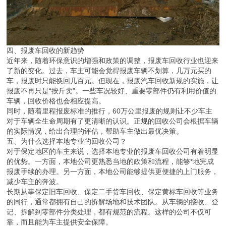
四、报废车回收的新趋势
近年来，随着环保意识的增强和政策的调整，报废车回收行业也迎来
了新的变化。过去，车主可能会觉得报废车辆不划算，几万元买的
车，报废时只能换回几百元。但现在，报废汽车回收新规的实施，让
报废不再只是“按斤卖”。一些车况较好、重要零部件仍有利用价值的
车辆，回收价格也会相应提高。
同时，随着里程报废标准的推行，60万公里报废的规则让不少车主
对于车辆全生命周期有了更清晰的认识。正规的回收公司会根据车辆
的实际情况，给出合理的评估，帮助车主做出最优决策。
五、为什么选择本地专业的回收公司？
对于保定地区的车主来说，选择本地专业的报废车回收公司有着明显
的优势。一方面，本地公司更熟悉当地的政策和流程，能够*地完成
报废手续的办理。另一方面，本地公司能够提供更便捷的上门服务，
减少车主的奔波。
长期从事保定旧车回收、保定二手货车回收、保定黄标车回收等业务
的同行，通常都拥有自己的拆解场地和技术团队。从车辆的接收、登
记、拆解到零部件分类处理，都有规范的流程。这样的公司不仅可
靠，而且能为车主提供安全保障。