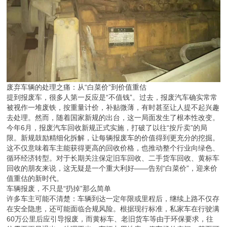
废弃车辆的处理之痛：从“白菜价”到价值重估
提到报废车，很多人第一反应是“不值钱”。过去，报废汽车确实常常
被视作一堆废铁，按重量计价，补贴微薄，有时甚至让人提不起兴趣
去处理。然而，随着国家新规的出台，这一局面发生了根本性改变。
今年6月，报废汽车回收新规正式实施，打破了以往“按斤卖”的局
限。新规鼓励精细化拆解，让每辆报废车的价值得到更充分的挖掘。
这不仅意味着车主能获得更高的回收价格，也推动整个行业向绿色、
循环经济转型。对于长期关注保定旧车回收、二手货车回收、黄标车
回收的朋友来说，这无疑是一个重大利好——告别“白菜价”，迎来价
值重估的新时代。
车辆报废，不只是“扔掉”那么简单
许多车主可能不清楚：车辆到达一定年限或里程后，继续上路不仅存
在安全隐患，还可能面临合规风险。根据现行标准，私家车在行驶满
60万公里后应引导报废，而黄标车、老旧货车等由于环保要求，往