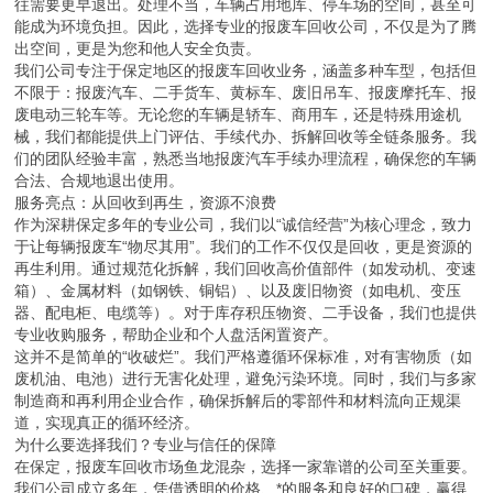
往需要更早退出。处理不当，车辆占用地库、停车场的空间，甚至可
能成为环境负担。因此，选择专业的报废车回收公司，不仅是为了腾
出空间，更是为您和他人安全负责。
我们公司专注于保定地区的报废车回收业务，涵盖多种车型，包括但
不限于：报废汽车、二手货车、黄标车、废旧吊车、报废摩托车、报
废电动三轮车等。无论您的车辆是轿车、商用车，还是特殊用途机
械，我们都能提供上门评估、手续代办、拆解回收等全链条服务。我
们的团队经验丰富，熟悉当地报废汽车手续办理流程，确保您的车辆
合法、合规地退出使用。
服务亮点：从回收到再生，资源不浪费
作为深耕保定多年的专业公司，我们以“诚信经营”为核心理念，致力
于让每辆报废车“物尽其用”。我们的工作不仅仅是回收，更是资源的
再生利用。通过规范化拆解，我们回收高价值部件（如发动机、变速
箱）、金属材料（如钢铁、铜铝）、以及废旧物资（如电机、变压
器、配电柜、电缆等）。对于库存积压物资、二手设备，我们也提供
专业收购服务，帮助企业和个人盘活闲置资产。
这并不是简单的“收破烂”。我们严格遵循环保标准，对有害物质（如
废机油、电池）进行无害化处理，避免污染环境。同时，我们与多家
制造商和再利用企业合作，确保拆解后的零部件和材料流向正规渠
道，实现真正的循环经济。
为什么要选择我们？专业与信任的保障
在保定，报废车回收市场鱼龙混杂，选择一家靠谱的公司至关重要。
我们公司成立多年，凭借透明的价格、*的服务和良好的口碑，赢得