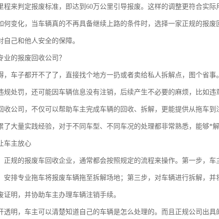
里程来判定报废标准，即达到60万公里引导报废。这样的调整更符合实际
如何变化，当车辆真的不再具备继续上路的条件时，选择一家正规的报废
对自己和他人安全的保障。
专业的报废回收公司？
得，车子都开不了了，直接找个地方一扔或者卖给私人拆解点，图个省事
违规处罚，还可能因车辆信息没有注销，后续产生不必要的麻烦，比如违
回收公司，不仅可以帮助车主完成车辆的回收、拆解，更能提供从拖车到
累了大量实践经验，对于不同车型、不同车况的处理都非常熟悉，能够*
让车主放心
，正规的报废车回收企业，通常都会按照规定的流程来操作。第一步，车
，安排专业拖车将报废车辆拖至拆解场地；第三步，对车辆进行拆解，并
废证明，并协助车主办理车辆注销手续。
开透明，车主可以清楚知道自己的车辆是怎么处理的。而且正规公司出具