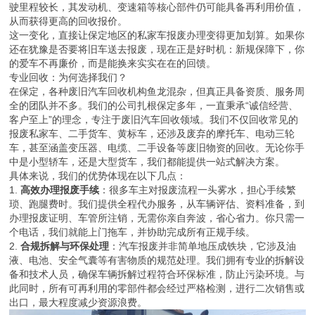
驶里程较长，其发动机、变速箱等核心部件仍可能具备再利用价值，
从而获得更高的回收报价。
这一变化，直接让保定地区的私家车报废办理变得更加划算。如果你
还在犹豫是否要将旧车送去报废，现在正是好时机：新规保障下，你
的爱车不再廉价，而是能换来实实在在的回馈。
专业回收：为何选择我们？
在保定，各种废旧汽车回收机构鱼龙混杂，但真正具备资质、服务周
全的团队并不多。我们的公司扎根保定多年，一直秉承“诚信经营、
客户至上”的理念，专注于废旧汽车回收领域。我们不仅回收常见的
报废私家车、二手货车、黄标车，还涉及废弃的摩托车、电动三轮
车，甚至涵盖变压器、电缆、二手设备等废旧物资的回收。无论你手
中是小型轿车，还是大型货车，我们都能提供一站式解决方案。
具体来说，我们的优势体现在以下几点：
1.
高效办理报废手续
：很多车主对报废流程一头雾水，担心手续繁
琐、跑腿费时。我们提供全程代办服务，从车辆评估、资料准备，到
办理报废证明、车管所注销，无需你亲自奔波，省心省力。你只需一
个电话，我们就能上门拖车，并协助完成所有正规手续。
2.
合规拆解与环保处理
：汽车报废并非简单地压成铁块，它涉及油
液、电池、安全气囊等有害物质的规范处理。我们拥有专业的拆解设
备和技术人员，确保车辆拆解过程符合环保标准，防止污染环境。与
此同时，所有可再利用的零部件都会经过严格检测，进行二次销售或
出口，最大程度减少资源浪费。