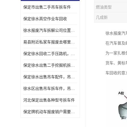
保定市出售二手吊车拆车件
燃油类型
几成新
保定徐水高空作业车回收
徐水报废汽车拆解公司位置，出售二手拆车件发动机
徐水报废汽
易县附近私家车报废去哪里，咨询车辆销户流程电话
在汽车普及
为一家扎根
保定徐水回收二手压路机，压路机拆解市场在哪
货车、黄标
保定徐水出售二手挖掘机拆车件，挖掘机配件，液压件出售
车回收的意
保定徐水出售吊车配件，吊车拆车件出售
徐水区出售吊车拆车件，吊车液压件，吊车发动机变速箱出售
河北保定出售各种型号拆车件
保定牌机动车报废销户需要带哪些手续，流程咨询