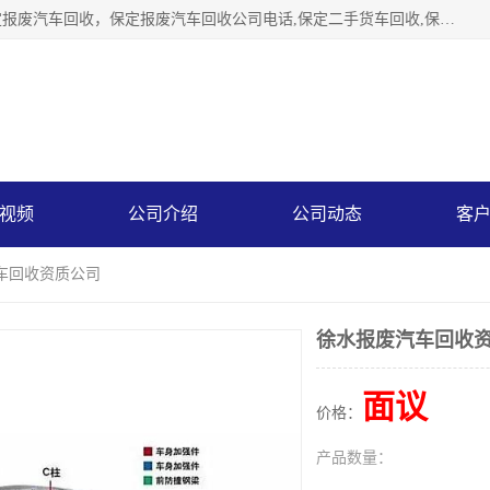
保定辉领再生资源回收有限公司主要经营保定旧车回收，保定报废汽车回收，保定报废汽车回收公司电话,保定二手货车回收,保定黄标车回收, 保定黄标车回收，保定哪里收报废车，保定废旧汽车回收，保定汽车报废手续办理，保定汽车解体厂。将通过采取区域限行促进淘汰、经济补助激励新、加大上路*法处罚、加强达标排放监管等综合措施，对老旧机动车逐步实行末位淘汰，加快老旧机动车淘汰新
视频
公司介绍
公司动态
客
车回收资质公司
徐水报废汽车回收
面议
价格：
产品数量：