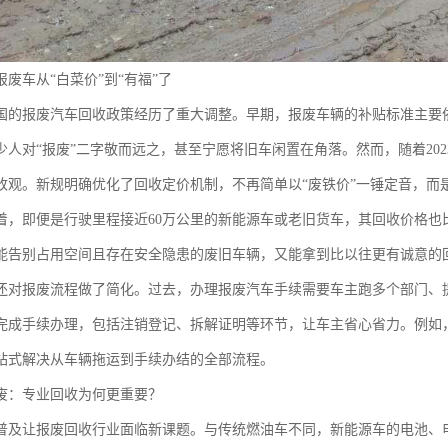
废车从“白菜价”到“有福”了
国的报废汽车回收政策经历了重大调整。早期，报废车辆的补贴标准主要
少人对“报废”二字敬而远之，甚至宁愿将旧车闲置在角落。然而，随着20
改观。新规明确优化了回收定价机制，不再简单以“废铁价”一锤定音，而
着，即便是行驶里程接近60万公里的新能源车或老旧货车，其回收价格也
能告别占用空间且存在安全隐患的废旧车辆，又能拿到比以往更有诚意的
还对报废流程做了简化。过去，办理报废汽车手续需要车主跑多个部门、
完成手续办理，包括注销登记、拆解证明等环节，让车主省心省力。例如
站式解决从车辆拖运到手续办结的全部流程。
废：专业回收为何更重要？
普及让报废回收行业面临新课题。与传统燃油车不同，新能源车的电池、