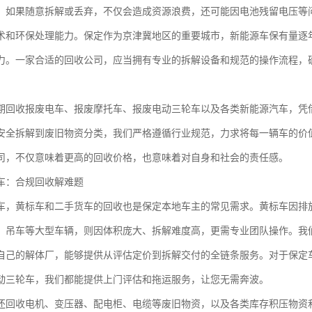
。如果随意拆解或丢弃，不仅会造成资源浪费，还可能因电池残留电压等
术和环保处理能力。保定作为京津冀地区的重要城市，新能源车保有量逐
力。一家合适的回收公司，应当拥有专业的拆解设备和规范的操作流程，
期回收报废电车、报废摩托车、报废电动三轮车以及各类新能源汽车，凭
安全拆解到废旧物资分类，我们严格遵循行业规范，力求将每一辆车的价
司，不仅意味着更高的回收价格，也意味着对自身和社会的责任感。
车：合规回收解难题
车，黄标车和二手货车的回收也是保定本地车主的常见需求。黄标车因排
、吊车等大型车辆，则因体积庞大、拆解难度高，更需专业团队操作。我
自己的解体厂，能够提供从评估定价到拆解交付的全链条服务。对于保定
动三轮车，我们都能提供上门评估和拖运服务，让您无需奔波。
还回收电机、变压器、配电柜、电缆等废旧物资，以及各类库存积压物资