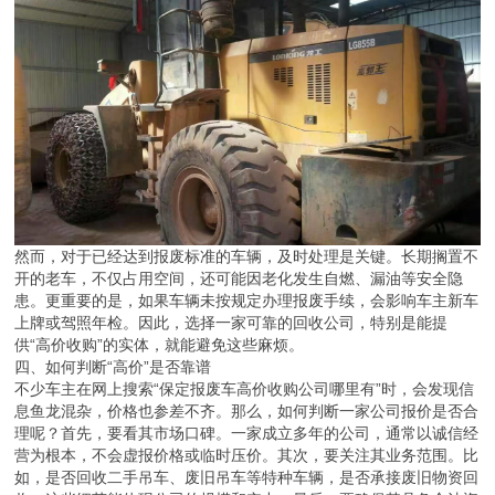
然而，对于已经达到报废标准的车辆，及时处理是关键。长期搁置不
开的老车，不仅占用空间，还可能因老化发生自燃、漏油等安全隐
患。更重要的是，如果车辆未按规定办理报废手续，会影响车主新车
上牌或驾照年检。因此，选择一家可靠的回收公司，特别是能提
供“高价收购”的实体，就能避免这些麻烦。
四、如何判断“高价”是否靠谱
不少车主在网上搜索“保定报废车高价收购公司哪里有”时，会发现信
息鱼龙混杂，价格也参差不齐。那么，如何判断一家公司报价是否合
理呢？首先，要看其市场口碑。一家成立多年的公司，通常以诚信经
营为根本，不会虚报价格或临时压价。其次，要关注其业务范围。比
如，是否回收二手吊车、废旧吊车等特种车辆，是否承接废旧物资回