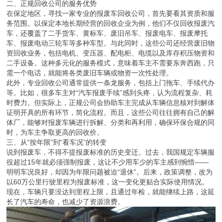
二、正规回收公司的服务优势
在保定地区，寻找一家专业的报废车回收公司，首先要看其资质和服
务范围。以保定本地长期经营的回收企业为例，他们不仅回收报废汽
车，还覆盖了二手货车、黄标车、废旧吊车、报废电车、报废摩托
车、报废电动三轮车等多种车型。与此同时，这些公司还经营废旧物
资回收业务，包括电机、变压器、配电柜、电缆以及库存积压物资和
二手设备。这种多元化的服务模式，意味着车主不需要东奔西跑，只
需一个电话，就能将各类废旧车辆或物资一次性处理。
此外，专业回收公司通常提供一条龙服务，包括上门拖车、手续代办
等。比如，很多车主对“汽车报废手续”感到头疼，认为流程复杂、耗
时费力。但实际上，正规公司会协助车主完成从车辆信息核对到解体
证明开具的所有环节，简化流程。而且，这些公司往往拥有自己的解
体厂，能够对报废车辆进行拆解、分类和再利用，确保环保合规的同
时，为车主争取更高的回收价。
三、从“按年限”到“看车况”的转变
说到报废车，不得不提报废标准的历史变迁。过去，我国规定车辆服
役超过15年就必须强制报废，这让不少用车少的车主感到惋惜——
明明车况良好，却因为年限问题被迫“退休”。后来，政策调整，改为
以60万公里行驶里程为报废标准，这一变化更贴合实际使用情况。
现在，车辆只要没达到里程上限，且通过年检，就能继续上路，这延
长了汽车的寿命，也减少了资源浪费。