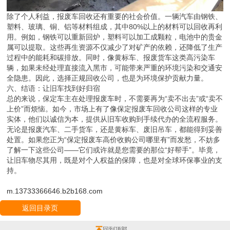
除了个人利益，报废车回收还有重要的社会价值。一辆汽车由钢铁、
塑料、玻璃、铜、铝等材料组成，其中80%以上的材料可以回收再利
用。例如，钢铁可以重新回炉，塑料可以加工成颗粒，电池中的贵金
属可以提取。这些再生资源不仅减少了对矿产的依赖，还降低了生产
过程中的能耗和碳排放。同时，像黄标车、报废货车这类高污染车
辆，如果未经处理直接流入黑市，可能带来严重的环境污染和交通安
全隐患。因此，选择正规回收公司，也是为环境保护贡献力量。
六、结语：让旧车找到好归宿
总的来说，保定车主在处理报废车时，不需要再为“卖不出去”或“卖不
上价”而烦恼。如今，市场上有了像保定报废车回收公司这样的专业
实体，他们以诚信为本，提供从旧车收购到手续代办的全流程服务。
无论是报废汽车、二手货车，还是黄标车、废旧吊车，都能得到妥善
处置。如果您正为“保定报废车高价收购公司哪里有”而发愁，不妨多
了解一下这些公司——它们或许就是您需要的那位“好帮手”。毕竟，
让旧车物尽其用，既是对个人权益的保障，也是对全球环保事业的支
持。
m.13733366646.b2b168.com
返回目录页
回到顶部