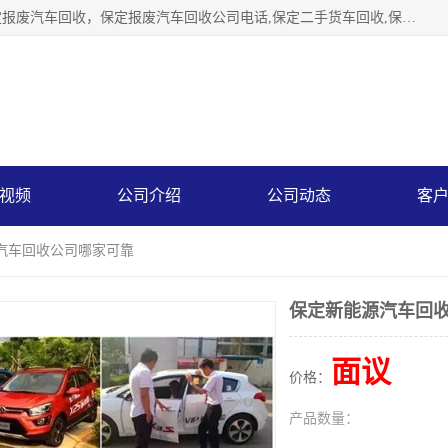
保定辉领再生资源回收有限公司主要经营保定旧车回收，保定报废汽车回收，保定报废汽车回收公司电话,保定二手货车回收,保定黄标车回收, 保定黄标车回收，保定哪里收报废车，保定废旧汽车回收，保定汽车报废手续办理，保定汽车解体厂。将通过采取区域限行促进淘汰、经济补助激励新、加大上路*法处罚、加强达标排放监管等综合措施，对老旧机动车逐步实行末位淘汰，加快老旧机动车淘汰新
视频
公司介绍
公司动态
客
源汽车回收公司哪家可靠
保定新能源汽车回
面议
价格：
产品数量：