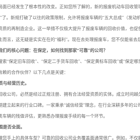
局面已经发生了根本性的改变。正如您所了解的，新的报废机动车回收管
价”了。新规打破了以往的政策限制，允许将报废车辆的“五大总成”（发
资质的再制造企业。这一举措不仅极大提升了报废车辆的回收价值，也促
主而言，这无疑是实实在在的“福利”。现在去处理报废车，您不仅能省去
我们的核心问题：在保定，如何找到那家“可靠”的公司？
搜索“保定旧车回收”、“保定二手货车回收”、“保定黄标车回收”或“保定
信赖的合作伙伴？以下几点是关键：
资质与经营历史。
回收公司，必然是经过正规注册、拥有合法经营资质的实体。成立时间越
期建立起来的行业口碑。一家秉承“诚信经营”理念，在行业深耕多年的公
类车辆的残值评估，更熟悉办理报废手续的每一个环节。
范围是否全面。
理您手上的具体车型？可靠的回收公司业务覆盖面通常很广。例如，不仅