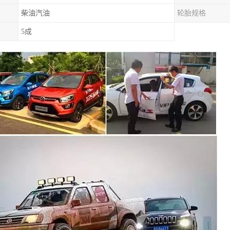
柴油汽油
轮胎规格
5成