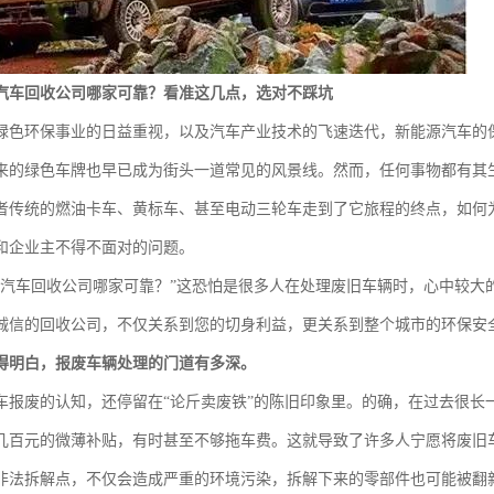
汽车回收公司哪家可靠？看准这几点，选对不踩坑
绿色环保事业的日益重视，以及汽车产业技术的飞速迭代，新能源汽车的
来的绿色车牌也早已成为街头一道常见的风景线。然而，任何事物都有其
者传统的燃油卡车、黄标车、甚至电动三轮车走到了它旅程的终点，如何
和企业主不得不面对的问题。
源汽车回收公司哪家可靠？”这恐怕是很多人在处理废旧车辆时，心中较大
诚信的回收公司，不仅关系到您的切身利益，更关系到整个城市的环保安
得明白，报废车辆处理的门道有多深。
车报废的认知，还停留在“论斤卖废铁”的陈旧印象里。的确，在过去很长
几百元的微薄补贴，有时甚至不够拖车费。这就导致了许多人宁愿将废旧车
非法拆解点，不仅会造成严重的环境污染，拆解下来的零部件也可能被翻