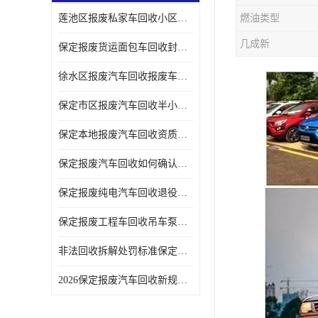
莲池区报废私家车回收小区上门拖车便捷
燃油类型
几成新
保定报废货运面包车回收封闭货车报废销户
徐水区报废汽车回收报废车辆补贴申请流程
保定市区报废汽车回收半小时上门现场估价
保定本地报废汽车回收资质齐全无隐形收费
保定报废汽车回收如何确认车辆完成销户
保定报废纯电汽车回收退役电池统一处置
保定报废工程车回收吊车泵车挖掘机回收拆解
非法回收拆解处罚标准保定报废车合规提示
2026保定报废汽车回收新规解读车主必看