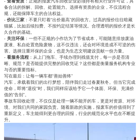
-
查看资质
：正规的报废汽车回收企业必须持有相关行业许可证，具
备合法的拆解、回收、处置能力。选择有资质的企业，不仅流程合
规，还能保障车主的合法权益。
-
价比三家
：不要只盯着“出价最高”的回收方。过高的报价往往暗藏
猫腻，比如后续扣费、不按约定结算等情况。合理透明的报价才是长
久合作的基础。
-
关注环保
：一些不正规的小作坊为了节省成本，可能随意排放废油
废液、私自处置危险废物，这不仅违法，还会对环境造成不可逆的伤
害。选择注重环保的企业，也是为生态文明建设贡献一份力量。
-
看服务流程
：从上门拖车、手续办理到残值支付，每一步是否清
晰、规范？是否能提供完整的回收凭证？这些都是衡量服务机构专业
与否的重要指标。
写在最后：让每一辆车都“善始善终”
汽车，承载着我们的出行梦想，陪伴我们走过春夏秋冬。但当它完成
使命，即将“退役”时，我们同样应该给予它一个体面、环保、充满价
值的“告别”。
事故车回收处理，不仅仅是处理一辆不能开的车，更是对资源、对环
境、对我们共同的家园负责。随着新政的实施，报废车的价值得到了
重新定义，车主能得到更合理的回报，行业的规范化水平也在不断提
升。