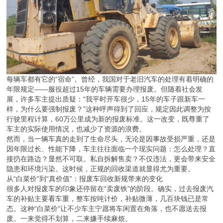
每辆车都有它的“宿命”。曾经，我国对于老旧汽车的处理有着明确的
年限规定——服役超过15年的车辆需要办理报废。但随着社会发
展，许多车主提出质疑：“我平时开车很少，15年的车子跟新车一
样，为什么要强制报废？”这种呼声得到了回应，规定因此调整为按
行驶里程计算，60万公里成为新的报废标准。这一改变，既尊重了
车主的实际使用情况，也减少了资源的浪费。
然而，当一辆车真的走到了生命尽头，无论是因事故受损严重，还是
因年限过长、性能下降，车主往往面临一个现实问题：怎么处理？直
接扔在路边？显然不可取。私自拆解售卖？不仅违法，更会带来安全
隐患和环境污染。这时候，正规的回收渠道就显得尤为重要。
从“白菜价”到“真价值”：报废车回收新规带来的变化
很多人对报废车的印象还停留在“卖废铁”的阶段。确实，过去报废汽
车的补贴主要看车重，整车按吨计价，补贴微薄，几百块钱已是常
态。这种“白菜价”让不少车主宁愿将车闲置在角落，也不愿送去报
废。一来觉得不划算，二来嫌手续麻烦。