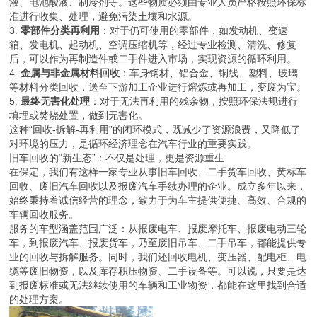
液、电池酸液、制冷剂等。这些物质必须由专业人员严格按照环保标
准进行收集、处理，避免污染土壤和水源。
3.
零部件分类再利用
：对于仍可使用的零部件，如发动机、变速
箱、发电机、起动机、空调压缩机等，经过专业检测、清洗、修复
后，可以作为再制造件或二手件进入市场，实现资源的循环利用。
4.
金属与非金属材料回收
：车身钢材、铝合金、铜线、塑料、玻璃
等材料分类回收，送至下游加工企业进行熔炼或再加工，变废为宝。
5.
最终无害化处理
：对于无法再利用的残余物，按照环保法规进行
填埋或焚烧处置，做到无害化。
这种“回收-拆解-再利用”的闭环模式，既减少了资源浪费，又降低了
对环境的压力，是循环经济理念在汽车行业的重要实践。
旧车回收的“新生态”：不仅是处理，更是资源重生
在保定，我们有这样一家专业从事旧车回收、二手货车回收、黄标车
回收、废旧汽车回收以及报废汽车手续办理的企业。成立多年以来，
始终秉持着诚信经营的理念，致力于为车主提供便捷、高效、合规的
车辆回收服务。
服务的车型涵盖范围广泛：从报废电车、报废摩托车、报废电动三轮
车，到报废汽车、报废货车，乃至废旧吊车、二手吊车，都能提供专
业的回收与拆解服务。同时，我们还回收电机、变压器、配电柜、电
缆等废旧物资，以及库存积压物资、二手设备等。可以说，只要是达
到报废标准或无法继续使用的车辆和工业物资，都能在这里找到合适
的处理方案。