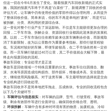
但这一切在今年6月发生了变化。随着报废汽车回收新规的正式实
施，我国的报废汽车终于不再是“白菜价”了。新规调整了回收的价值
评估方式，让车辆中仍有使用价值的零部件得以合理利用，从而提升
了整体回收价值。简单来说，你的车不再是单纯的“废铁”，而是可以
被拆解、分类、再利用的资源综合体。
这一变化对整个行业产生了深远影响。不仅是车主能获得更加合理的
回报，二手车市场、拆解企业、资源回收行业都因此迎来新的发展机
遇。以前，二手车市场往往依赖车龄来估算车辆剩余价值，而新规取
消了车龄限制，改为以公里数作为重要参考指标。那些行驶里程较
低、车况相对较好的车辆，即便车龄较高，在二手市场依然有一定价
值。而一旦车辆行驶超过40万公里，其二手价值就会大幅下降，最
终走向报废回收的流程。
事故车回收：专业处理才是正道
事故车是回收领域一个特殊且重要的分支。事故车往往因撞击、翻
滚、水淹等原因造成结构损伤、部件损坏，维修成本高、安全隐患
大，继续使用风险极高。对于这类车辆，车主最明智的选择就是交由
专业机构进行回收处理。
事故车回收并不是简单地把车拖走、压成铁块。专业的回收流程包含
以下几个关键环节：
1.
车辆评估与信息核实
：对车辆的品牌、型号、行驶里程、事故等
级、剩余有效部件等进行全面评估，确保回收价格合理、透明。
2.
环保拆解
：车辆中含有多种对环境有害的物质，如废机油、冷却