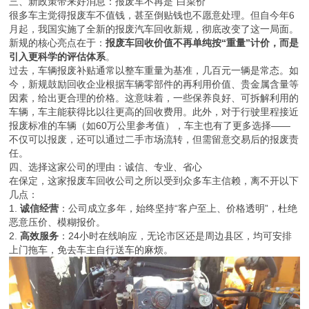
三、新政策带来好消息：报废车不再是“白菜价”
很多车主觉得报废车不值钱，甚至倒贴钱也不愿意处理。但自今年6
月起，我国实施了全新的报废汽车回收新规，彻底改变了这一局面。
新规的核心亮点在于：
报废车回收价值不再单纯按“重量”计价，而是
引入更科学的评估体系
。
过去，车辆报废补贴通常以整车重量为基准，几百元一辆是常态。如
今，新规鼓励回收企业根据车辆零部件的再利用价值、贵金属含量等
因素，给出更合理的价格。这意味着，一些保养良好、可拆解利用的
车辆，车主能获得比以往更高的回收费用。此外，对于行驶里程接近
报废标准的车辆（如60万公里参考值），车主也有了更多选择——
不仅可以报废，还可以通过二手市场流转，但需留意交易后的报废责
任。
四、选择这家公司的理由：诚信、专业、省心
在保定，这家报废车回收公司之所以受到众多车主信赖，离不开以下
几点：
1.
诚信经营
：公司成立多年，始终坚持“客户至上、价格透明”，杜绝
恶意压价、模糊报价。
2.
高效服务
：24小时在线响应，无论市区还是周边县区，均可安排
上门拖车，免去车主自行送车的麻烦。