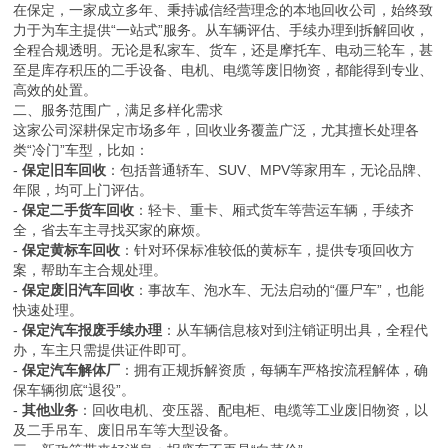
在保定，一家成立多年、秉持诚信经营理念的本地回收公司，始终致
力于为车主提供“一站式”服务。从车辆评估、手续办理到拆解回收，
全程合规透明。无论是私家车、货车，还是摩托车、电动三轮车，甚
至是库存积压的二手设备、电机、电缆等废旧物资，都能得到专业、
高效的处置。
二、服务范围广，满足多样化需求
这家公司深耕保定市场多年，回收业务覆盖广泛，尤其擅长处理各
类“冷门”车型，比如：
-
保定旧车回收
：包括普通轿车、SUV、MPV等家用车，无论品牌、
年限，均可上门评估。
-
保定二手货车回收
：轻卡、重卡、厢式货车等营运车辆，手续齐
全，省去车主寻找买家的麻烦。
-
保定黄标车回收
：针对环保标准较低的黄标车，提供专项回收方
案，帮助车主合规处理。
-
保定废旧汽车回收
：事故车、泡水车、无法启动的“僵尸车”，也能
快速处理。
-
保定汽车报废手续办理
：从车辆信息核对到注销证明出具，全程代
办，车主只需提供证件即可。
-
保定汽车解体厂
：拥有正规拆解资质，每辆车严格按流程解体，确
保车辆彻底“退役”。
-
其他业务
：回收电机、变压器、配电柜、电缆等工业废旧物资，以
及二手吊车、废旧吊车等大型设备。