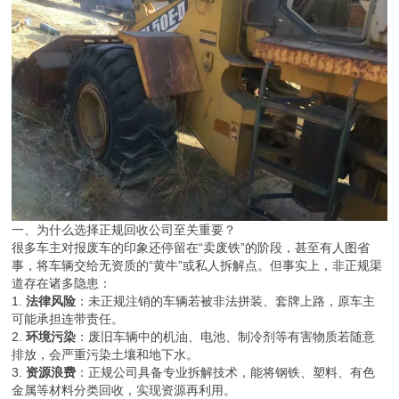
一、为什么选择正规回收公司至关重要？
很多车主对报废车的印象还停留在“卖废铁”的阶段，甚至有人图省
事，将车辆交给无资质的“黄牛”或私人拆解点。但事实上，非正规渠
道存在诸多隐患：
1.
法律风险
：未正规注销的车辆若被非法拼装、套牌上路，原车主
可能承担连带责任。
2.
环境污染
：废旧车辆中的机油、电池、制冷剂等有害物质若随意
排放，会严重污染土壤和地下水。
3.
资源浪费
：正规公司具备专业拆解技术，能将钢铁、塑料、有色
金属等材料分类回收，实现资源再利用。