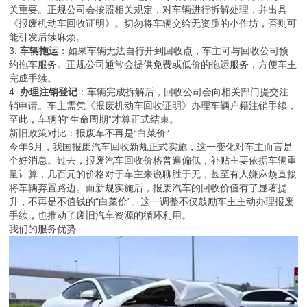
关重要。正规公司会按照相关规定，对车辆进行拆解处理，并出具
《报废机动车回收证明》。切勿将车辆交给无资质的小作坊，否则可
能引发后续麻烦。
3.
车辆拖运
：如果车辆无法自行开到回收点，车主可与回收公司预
约拖车服务。正规公司通常会提供免费或低价的拖运服务，方便车主
完成手续。
4.
办理注销登记
：车辆完成拆解后，回收公司会向相关部门提交注
销申请。车主需凭《报废机动车回收证明》办理车辆户籍注销手续，
至此，车辆的“生命周期”才算正式结束。
新旧政策对比：报废车不再是“白菜价”
今年6月，我国报废汽车回收新规正式实施，这一变化对车主而言是
个好消息。过去，报废汽车回收价格普遍偏低，补贴主要依据车辆重
量计算，几百元的价格对于车主来说聊胜于无，甚至有人嫌麻烦直接
将车辆弃置路边。而新规实施后，报废汽车的回收价值有了显著提
升，不再是不值钱的“白菜价”。这一调整不仅鼓励车主主动办理报废
手续，也推动了废旧汽车资源的循环利用。
我们的服务优势