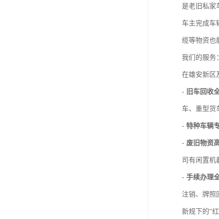
是老旧私家
车主完成车
缆等物资也
我们的服务：
在雄安新区
-
旧车回收
车、重型货
-
特种车辆
-
废旧物资
司有闲置机
-
手续办理
注销、牌照
新规下的“红