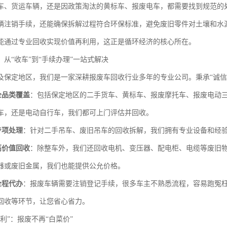
车、货运车辆，还是因政策淘汰的黄标车、报废电车，都需要找到规范的
辆注销手续，还能确保拆解过程符合环保标准，避免废旧零件对土壤和水
能通过专业回收实现价值再利用，这正是循环经济的核心所在。
从“收车”到“手续办理”一站式解决
及保定地区，我们是一家深耕报废车回收行业多年的专业公司。秉承“诚信
全品类覆盖
：包括保定地区的二手货车、黄标车、报废摩托车、报废电动
车，还是电动自行车，我们都可上门评估并回收。
专项处理
：针对二手吊车、废旧吊车的回收拆解，我们拥有专业设备和经
高价值回收
：除整车外，我们还回收电机、变压器、配电柜、电缆等废旧
器或废旧金属，我们也能提供公允价格。
全程代办
：报废车辆需要注销登记手续，很多车主不熟悉流程，容易跑冤
回收等环节，让您省心省力。
利”：报废不再“白菜价”