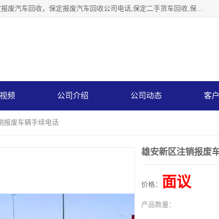
保定辉领再生资源回收有限公司主要经营保定旧车回收，保定报废汽车回收，保定报废汽车回收公司电话,保定二手货车回收,保定黄标车回收, 保定黄标车回收，保定哪里收报废车，保定废旧汽车回收，保定汽车报废手续办理，保定汽车解体厂。将通过采取区域限行促进淘汰、经济补助激励新、加大上路*法处罚、加强达标排放监管等综合措施，对老旧机动车逐步实行末位淘汰，加快老旧机动车淘汰新
视频
公司介绍
公司动态
客
注销报废车辆手续电话
雄安新区注销报废
面议
价格：
产品数量：