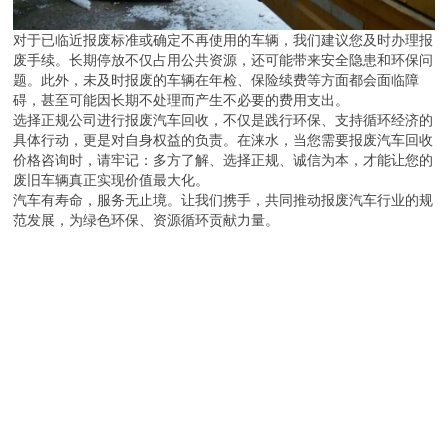
对于已临近报废标准或确定不再使用的车辆，我们建议您及时办理报
废手续。长期停放不仅占用公共资源，还可能带来安全隐患和环保问
题。此外，未及时报废的车辆在年检、保险续费等方面都会面临障
碍，甚至可能因长期不处理而产生不必要的费用支出。
选择正规公司进行报废汽车回收，不仅是践行环保、支持循环经济的
具体行动，更是对自身权益的负责。在涞水，当您需要报废汽车回收
价格咨询时，请牢记：多方了解、选择正规、诚信为本，才能让您的
废旧车辆真正实现价值最大化。
汽车有寿命，服务无止境。让我们携手，共同推动报废汽车行业的规
范发展，为绿色环保、资源循环贡献力量。
m.13733366646.b2b168.com
返回目录页
回到顶部
版权所有：保定辉领再生资源回收有限公司
地址：河北省 保定 徐水区 崔庄镇西崔庄村
投诉举报