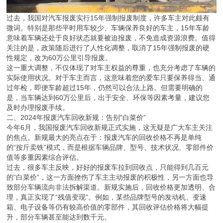
过去，我国对汽车报废实行15年强制报废制度，许多车主对此颇有
微词。特别是那些平时用车较少、车辆保养良好的车主，15年车龄
意味着车辆还处于良好状态就要被迫报废，不免造成资源浪费。值得
关注的是，政策随后进行了人性化调整，取消了15年强制报废的硬
性规定，改为60万公里引导报废。
这一重大调整，不仅体现了对车主权益的尊重，也充分考虑了车辆的
实际使用状况。对于车主而言，这意味着您的爱车只要保养得当、通
过年检，即便车龄超过15年，仍然可以合法上路。但需要明确的
是，当车辆达到60万公里后，出于安全、环保等因素考量，建议您
及时办理报废手续。
二、2024年报废汽车回收新规：告别“白菜价”
今年6月，我国报废汽车回收新规正式实施，这无疑是广大车主关注
的焦点。新规最大的亮点在于：报废汽车的回收价格不再是单纯
的“按斤卖铁”模式，而是根据车辆品牌、型号、技术状况、零部件价
值等多重因素综合评估。
过去，很多车主反映，好好的报废车拉到回收点，只能得到几百元
的“白菜价”，这一方面挫伤了车主主动报废的积极性，另一方面也导
致部分车辆流向非法拆解渠道。新规实施后，回收价格更加透明、合
理，真正实现了“残值变现”。例如，某些品牌型号的发动机、变速
箱、电子设备等仍有较高价值的零部件，其回收评估价格将大幅提
升，部分车辆甚至能达到数千元。