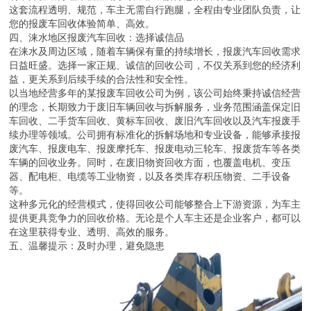
这套流程透明、规范，车主无需自行跑腿，全程由专业团队负责，让
您的报废车回收体验简单、高效。
四、涞水地区报废汽车回收：选择诚信品
在涞水及周边区域，随着车辆保有量的持续增长，报废汽车回收需求
日益旺盛。选择一家正规、诚信的回收公司，不仅关系到您的经济利
益，更关系到后续手续的合法性和安全性。
以当地经营多年的某报废车回收公司为例，该公司始终秉持诚信经营
的理念，长期致力于废旧车辆回收与拆解服务，业务范围涵盖保定旧
车回收、二手货车回收、黄标车回收、废旧汽车回收以及汽车报废手
续办理等领域。公司拥有标准化的拆解场地和专业设备，能够承接报
废汽车、报废电车、报废摩托车、报废电动三轮车、报废货车等各类
车辆的回收业务。同时，在废旧物资回收方面，也覆盖电机、变压
器、配电柜、电缆等工业物资，以及各类库存积压物资、二手设备
等。
这种多元化的经营模式，使得回收公司能够整合上下游资源，为车主
提供更具竞争力的回收价格。无论是个人车主还是企业客户，都可以
在这里获得专业、透明、高效的服务。
五、温馨提示：及时办理，避免隐患