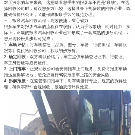
对于涞水的车主来说，这意味着您手中的报废车不再是“废铁”。在选
择回收公司时，建议您多方比较，选择具备正规资质的回收企业，既
能确保价格公正，又能保障报废手续的规范办理。
三、报废汽车回收流程：高效便捷，省心省力
很多车主对报废汽车的流程存在误解，认为手续繁琐、耗时耗力。实
际上，正规的报废汽车回收企业已经形成了一套成熟的服务流程，让
您只需轻松几步即可完成：
1.
车辆评估
：将车辆信息（品牌、型号、车龄、行驶里程、车辆状
况等）提供给回收公司，获取初步报价。
2.
确定回收
：双方确认价格后，车主提供车辆登记证书、行驶证、
车主身份证等必要证件。
3.
上门拖车
：正规回收公司会安排拖车上门服务，免费将报废车辆
拖运至拆解场地，避免您自行驾驶报废车上路的安全风险。
4.
拆解报废
：在监管部门指导下，对车辆进行专业、规范的拆解处
理，确保零部件合规回收，废油废液环保处置。