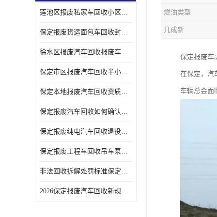
莲池区报废私家车回收小区上门拖车便捷
燃油类型
几成新
保定报废货运面包车回收封闭货车报废销户
徐水区报废汽车回收报废车辆补贴申请流程
保定报废车
保定市区报废汽车回收半小时上门现场估价
在保定，汽
车辆总会面
保定本地报废汽车回收资质齐全无隐形收费
保定报废汽车回收如何确认车辆完成销户
保定报废纯电汽车回收退役电池统一处置
保定报废工程车回收吊车泵车挖掘机回收拆解
非法回收拆解处罚标准保定报废车合规提示
2026保定报废汽车回收新规解读车主必看