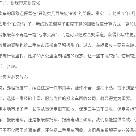
福”了：新规带来新变化
废车的印象还停留在“只能卖几百块废铁钱”的阶段。事实上，随着今年6
去那个“白菜价”了。新的政策调整了报废车辆的回收价值计算方式，更加
着报废车不再是一笔“亏本买卖”，而是可以通过合规渠道，获得比以往更
政策的调整也给二手车市场带来了积极影响。过去，车辆报废主要看车龄，
参考行驶里程，比如60万公里强制报废的规定，让一些车况较好、使用较
活、合理。
让您省心又放心
说，办理报废车手续往往是一件麻烦事。证件不全、流程不熟、找不到靠
此，选择一家经验丰富、服务到位的报废车回收公司，就显得尤为重要。
定本地市场多年，长期从事保定旧车回收、保定二手货车回收、保定黄标
车、报废电车，还是报废摩托车、报废电动三轮车，我们都能提供高效、
范围不仅限于普通车辆，还包括二手吊车回收、废旧吊车拆解等专业设备