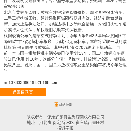
件，发动机变速箱出售，各种型号车型发动机，变速箱，车桥，驾驶
室配件出售
北京市黄标车回收，黄标车注销流程回收价格。回收各种报废汽车。
二手工程机械回收。通过采取区域限行促进淘汰、经济补助激励较
新、加大上路执法处罚、加强达标排放等综合措施，对老旧机动车逐
步实行末位淘汰，加快老旧机动车淘汰较新。
根据较新公布的清洁空气行动计划，今年力争PM2.5年均浓度同比下
降5%左右 保定黄标车报废，为此 保定黄标车，本市将采取一系列减
排措施 保定哪里收黄标车，其中包括淘汰20万辆老旧机动车。目
前，本市国一排放标准车辆较短已使用*过13年，国二排放标准车辆
较短已使用*过10年，这部分车辆车况较老，排放污染较高，*标现象
比较严重。因此，国一、国二排放标准车及重型柴油车将成今年治理
**
m.13733366646.b2b168.com
返回目录页
回到顶部
版权所有：保定辉领再生资源回收有限公司
地址：河北省 保定 徐水区 崔庄镇西崔庄村
投诉举报