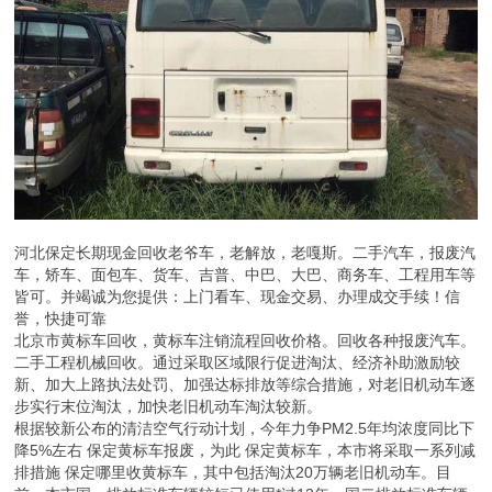
河北保定长期现金回收老爷车，老解放，老嘎斯。二手汽车，报废汽
车，矫车、面包车、货车、吉普、中巴、大巴、商务车、工程用车等
皆可。并竭诚为您提供：上门看车、现金交易、办理成交手续！信
誉，快捷可靠
北京市黄标车回收，黄标车注销流程回收价格。回收各种报废汽车。
二手工程机械回收。通过采取区域限行促进淘汰、经济补助激励较
新、加大上路执法处罚、加强达标排放等综合措施，对老旧机动车逐
步实行末位淘汰，加快老旧机动车淘汰较新。
根据较新公布的清洁空气行动计划，今年力争PM2.5年均浓度同比下
降5%左右 保定黄标车报废，为此 保定黄标车，本市将采取一系列减
排措施 保定哪里收黄标车，其中包括淘汰20万辆老旧机动车。目