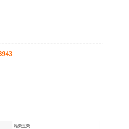
3943
潍柴玉柴