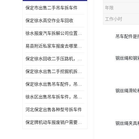
保定市出售二手吊车拆车件
年限
工作小时
保定徐水高空作业车回收
徐水报废汽车拆解公司位置，出售二手拆车件发动机
吊车配件是
易县附近私家车报废去哪里，咨询车辆销户流程电话
钢丝绳和钢
保定徐水回收二手压路机，压路机拆解市场在哪
保定徐水出售二手挖掘机拆车件，挖掘机配件，液压件出售
保定徐水出售吊车配件，吊车拆车件出售
钢丝绳滑轮
徐水区出售吊车拆车件，吊车液压件，吊车发动机变速箱出售
河北保定出售各种型号拆车件
保定牌机动车报废销户需要带哪些手续，流程咨询
钢丝绳夹具