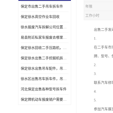
保定市出售二手吊车拆车件
年限
工作小时
保定徐水高空作业车回收
徐水报废汽车拆解公司位置，出售二手拆车件发动机
出售二手发
易县附近私家车报废去哪里，咨询车辆销户流程电话
1.
在二手车市
保定徐水回收二手压路机，压路机拆解市场在哪
牌、型号、
保定徐水出售二手挖掘机拆车件，挖掘机配件，液压件出售
2.
保定徐水出售吊车配件，吊车拆车件出售
3.
徐水区出售吊车拆车件，吊车液压件，吊车发动机变速箱出售
联系汽车修
河北保定出售各种型号拆车件
4.
保定牌机动车报废销户需要带哪些手续，流程咨询
5.
参加汽车展