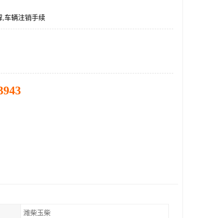
解,车辆注销手续
3943
潍柴玉柴