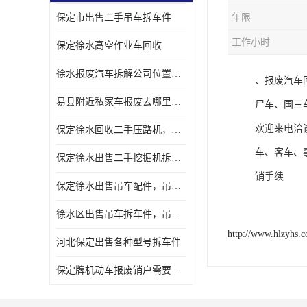
保定市出售二手吊车拆车件
年限
工作小时
保定徐水高空作业车回收
徐水报废汽车拆解公司位置，出售二手拆车件发动机
、报废汽车
易县附近私家车报废去哪里，咨询车辆销户流程电话
尸车、国三
欢迎来电洽
保定徐水回收二手压路机，压路机拆解市场在哪
车、客车、
保定徐水出售二手挖掘机拆车件，挖掘机配件，液压件出售
销手续
保定徐水出售吊车配件，吊车拆车件出售
徐水区出售吊车拆车件，吊车液压件，吊车发动机变速箱出售
http://www.hlzyhs.
河北保定出售各种型号拆车件
保定牌机动车报废销户需要带哪些手续，流程咨询