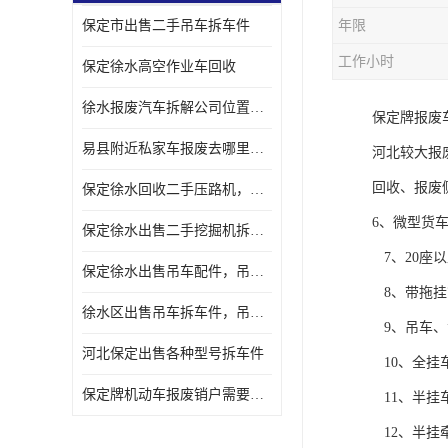
保定市出售二手吊车拆车件
年限
工作小时
保定徐水高空作业车回收
徐水报废汽车拆解公司位置，出售二手拆车件发动机
保定牌报废
易县附近私家车报废去哪里，咨询车辆销户流程电话
河北较大报
回收、报废
保定徐水回收二手压路机，压路机拆解市场在哪
6、微型货
保定徐水出售二手挖掘机拆车件，挖掘机配件，液压件出售
7、20座
保定徐水出售吊车配件，吊车拆车件出售
8、带拖挂
徐水区出售吊车拆车件，吊车液压件，吊车发动机变速箱出售
9、吊车、
河北保定出售各种型号拆车件
10、全挂
保定牌机动车报废销户需要带哪些手续，流程咨询
11、半挂
12、半挂