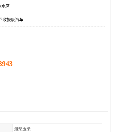
徐水区
回收报废汽车
3943
潍柴玉柴