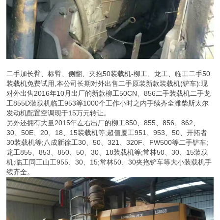
二手加长臂、标臂、侧翻、夹抱50装载机-柳工、龙工、临工二手50
装载机免费试用,本公司长期对外出售二手原装新款装载机(铲车):现
对外出售2016年10月出厂的新款柳工50CN、856二手装载机二手龙
工855D装载机临工953等1000个工作小时之内手续齐全潍柴斯太尔
发动机配置空调现于15万元转让。
另外还拥有大量2015年左右出厂的柳工850、855、856、862、
30、50E、20、18、15装载机等;超值厦工951、953、50、开拓者
30装载机等;八成新徐工30、50、321、320F、FW500等二手铲车;
龙工855、853、850、50、30、18装载机等;常林50、30、15装载
机;临工同工山工955、30、15;常林50、30夹抱铲车等大小装载机手
续齐全。