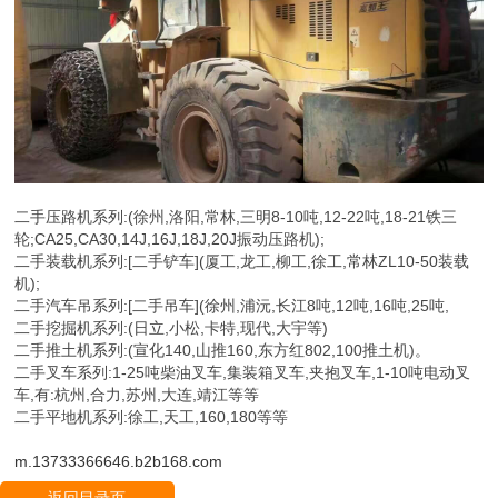
二手压路机系列:(徐州,洛阳,常林,三明8-10吨,12-22吨,18-21铁三
轮;CA25,CA30,14J,16J,18J,20J振动压路机);
二手装载机系列:[二手铲车](厦工,龙工,柳工,徐工,常林ZL10-50装载
机);
二手汽车吊系列:[二手吊车](徐州,浦沅,长江8吨,12吨,16吨,25吨,
二手挖掘机系列:(日立,小松,卡特,现代,大宇等)
二手推土机系列:(宣化140,山推160,东方红802,100推土机)。
二手叉车系列:1-25吨柴油叉车,集装箱叉车,夹抱叉车,1-10吨电动叉
车,有:杭州,合力,苏州,大连,靖江等等
二手平地机系列:徐工,天工,160,180等等
m.13733366646.b2b168.com