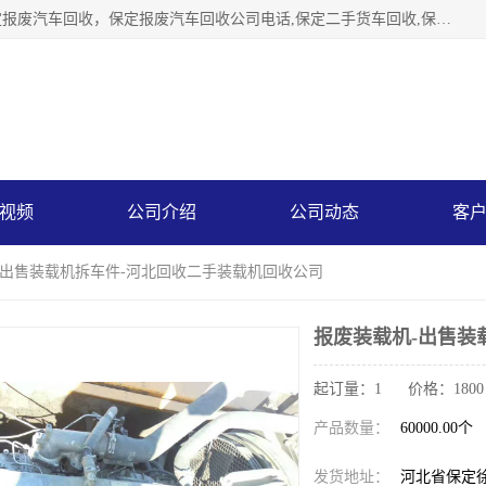
保定辉领再生资源回收有限公司主要经营保定旧车回收，保定报废汽车回收，保定报废汽车回收公司电话,保定二手货车回收,保定黄标车回收, 保定黄标车回收，保定哪里收报废车，保定废旧汽车回收，保定汽车报废手续办理，保定汽车解体厂。将通过采取区域限行促进淘汰、经济补助激励新、加大上路*法处罚、加强达标排放监管等综合措施，对老旧机动车逐步实行末位淘汰，加快老旧机动车淘汰新
视频
公司介绍
公司动态
客
-出售装载机拆车件-河北回收二手装载机回收公司
报废装载机-出售装
起订量：1 价格：1800
产品数量：
60000.00个
发货地址：
河北省保定