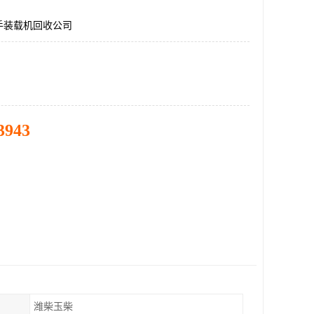
手装载机回收公司
3943
潍柴玉柴