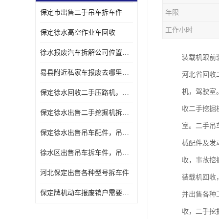
保定市出售二手吊车拆车件
年限
工作小时
保定徐水高空作业车回收
徐水报废汽车拆解公司位置，出售二手拆车件发动机
装载机跟前
易县附近私家车报废去哪里，咨询车辆销户流程电话
河北省回收
机，驾驶室
保定徐水回收二手压路机，压路机拆解市场在哪
收二手挖掘
保定徐水出售二手挖掘机拆车件，挖掘机配件，液压件出售
室。二手吊
保定徐水出售吊车配件，吊车拆车件出售
械配件及发
徐水区出售吊车拆车件，吊车液压件，吊车发动机变速箱出售
收，事故挖
河北保定出售各种型号拆车件
装载机回收
保定牌机动车报废销户需要带哪些手续，流程咨询
并出售各种
收，二手挖