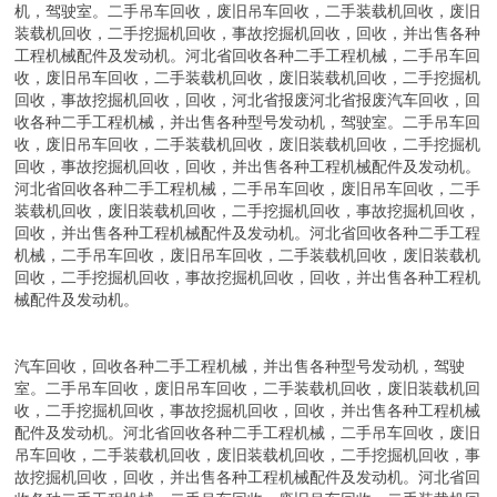
机，驾驶室。二手吊车回收，废旧吊车回收，二手装载机回收，废旧
装载机回收，二手挖掘机回收，事故挖掘机回收，回收，并出售各种
工程机械配件及发动机。河北省回收各种二手工程机械，二手吊车回
收，废旧吊车回收，二手装载机回收，废旧装载机回收，二手挖掘机
回收，事故挖掘机回收，回收，河北省报废河北省报废汽车回收，回
收各种二手工程机械，并出售各种型号发动机，驾驶室。二手吊车回
收，废旧吊车回收，二手装载机回收，废旧装载机回收，二手挖掘机
回收，事故挖掘机回收，回收，并出售各种工程机械配件及发动机。
河北省回收各种二手工程机械，二手吊车回收，废旧吊车回收，二手
装载机回收，废旧装载机回收，二手挖掘机回收，事故挖掘机回收，
回收，并出售各种工程机械配件及发动机。河北省回收各种二手工程
机械，二手吊车回收，废旧吊车回收，二手装载机回收，废旧装载机
回收，二手挖掘机回收，事故挖掘机回收，回收，并出售各种工程机
械配件及发动机。
汽车回收，回收各种二手工程机械，并出售各种型号发动机，驾驶
室。二手吊车回收，废旧吊车回收，二手装载机回收，废旧装载机回
收，二手挖掘机回收，事故挖掘机回收，回收，并出售各种工程机械
配件及发动机。河北省回收各种二手工程机械，二手吊车回收，废旧
吊车回收，二手装载机回收，废旧装载机回收，二手挖掘机回收，事
故挖掘机回收，回收，并出售各种工程机械配件及发动机。河北省回