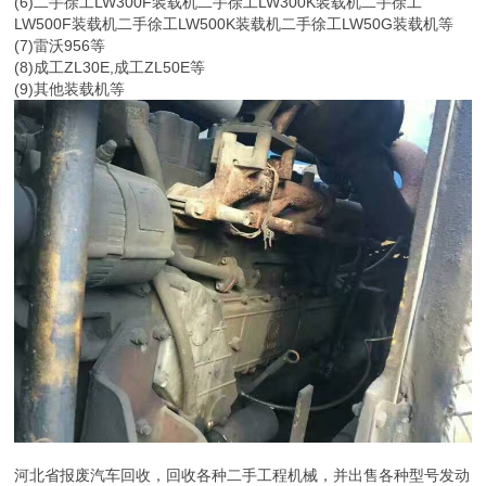
(6)二手徐工LW300F装载机二手徐工LW300K装载机二手徐工
LW500F装载机二手徐工LW500K装载机二手徐工LW50G装载机等
(7)雷沃956等
(8)成工ZL30E,成工ZL50E等
(9)其他装载机等
河北省报废汽车回收，回收各种二手工程机械，并出售各种型号发动