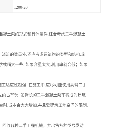
1200-20
,混凝土泵的形式和具体条件,综合考虑二手混凝土
土浇筑的数量外,还应考虑建筑物的类型和结构,施
求或稍大一些. 如果容量太大,利用率就会低；如果
工适应性越强. 在施工中,应尽可能使用高臂二手
,约占75％. 吊臂长的二手混凝土泵车将成为建筑
2m时,成本会大大增加,并且受建筑工地空间的限制,
，回收各种二手工程机械，并出售各种型号发动