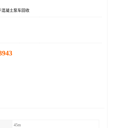
手混凝土泵车回收
3943
45m