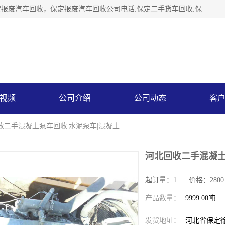
保定辉领再生资源回收有限公司主要经营保定旧车回收，保定报废汽车回收，保定报废汽车回收公司电话,保定二手货车回收,保定黄标车回收, 保定黄标车回收，保定哪里收报废车，保定废旧汽车回收，保定汽车报废手续办理，保定汽车解体厂。将通过采取区域限行促进淘汰、经济补助激励新、加大上路*法处罚、加强达标排放监管等综合措施，对老旧机动车逐步实行末位淘汰，加快老旧机动车淘汰新
视频
公司介绍
公司动态
客
收二手混凝土泵车回收|水泥泵车|混凝土
河北回收二手混凝土
起订量：1 价格：2800
产品数量：
9999.00吨
发货地址：
河北省保定