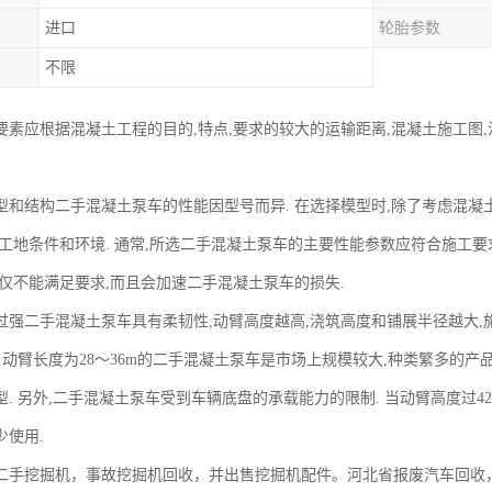
进口
轮胎参数
不限
要素应根据混凝土工程的目的,特点,要求的较大的运输距离,混凝土施工图
型和结构二手混凝土泵车的性能因型号而异. 在选择模型时,除了考虑混凝
,工地条件和环境. 通常,所选二手混凝土泵车的主要性能参数应符合施工要
不仅不能满足要求,而且会加速二手混凝土泵车的损失.
过强二手混凝土泵车具有柔韧性,动臂高度越高,浇筑高度和铺展半径越大,施
 动臂长度为28〜36m的二手混凝土泵车是市场上规模较大,种类繁多的产品
. 另外,二手混凝土泵车受到车辆底盘的承载能力的限制. 当动臂高度过4
少使用.
二手挖掘机，事故挖掘机回收，并出售挖掘机配件。河北省报废汽车回收