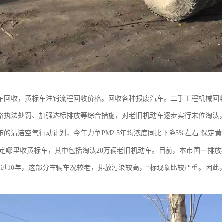
车回收，黄标车注销流程回收价格。回收各种报废汽车。二手工程机械回
路执法处罚、加强达标排放等综合措施，对老旧机动车逐步实行末位淘汰
布的清洁空气行动计划，今年力争PM2.5年均浓度同比下降5%左右 保定
保定哪里收黄标车，其中包括淘汰20万辆老旧机动车。目前，本市国一排放
*过10年，这部分车辆车况较老，排放污染较高，*标现象比较严重。因