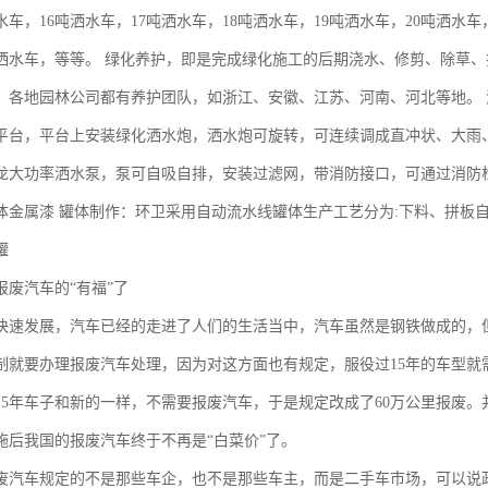
水车，16吨洒水车，17吨洒水车，18吨洒水车，19吨洒水车，20吨洒水车
吨洒水车，等等。 绿化养护，即是完成绿化施工的后期浇水、修剪、除草
，各地园林公司都有养护团队，如浙江、安徽、江苏、河南、河北等地。
平台，平台上安装绿化洒水炮，洒水炮可旋转，可连续调成直冲状、大雨
龙大功率洒水泵，泵可自吸自排，安装过滤网，带消防接口，可通过消防栓
体金属漆 罐体制作：环卫采用自动流水线罐体生产工艺分为:下料、拼板
罐
报废汽车的“有福”了
快速发展，汽车已经的走进了人们的生活当中，汽车虽然是钢铁做成的，但
制就要办理报废汽车处理，因为对这方面也有规定，服役过15年的车型就
15年车子和新的一样，不需要报废汽车，于是规定改成了60万公里报废。
施后我国的报废汽车终于不再是“白菜价”了。
废汽车规定的不是那些车企，也不是那些车主，而是二手车市场，可以说