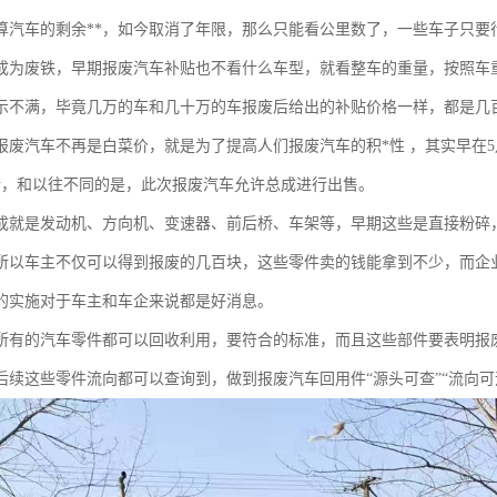
算汽车的剩余**，如今取消了年限，那么只能看公里数了，一些车子只要行
成为废铁，早期报废汽车补贴也不看什么车型，就看整车的重量，按照车
示不满，毕竟几万的车和几十万的车报废后给出的补贴价格一样，都是几百
报废汽车不再是白菜价，就是为了提高人们报废汽车的积*性 ，其实早在5
行，和以往不同的是，此次报废汽车允许总成进行出售。
成就是发动机、方向机、变速器、前后桥、车架等，早期这些是直接粉碎
所以车主不仅可以得到报废的几百块，这些零件卖的钱能拿到不少，而企
的实施对于车主和车企来说都是好消息。
所有的汽车零件都可以回收利用，要符合的标准，而且这些部件要表明报
后续这些零件流向都可以查询到，做到报废汽车回用件“源头可查”“流向可