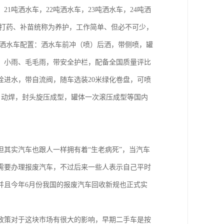
，21吨洒水车，22吨洒水车，23吨洒水车，24吨洒
、打药、补苗统称为养护，工作简单、但必不可少，
 洒水车配置：洒水车前冲（喷）后洒，带侧喷，罐
、小雨、毛毛雨，带安全护栏，配备全国质量评比
进水，带自流阀，随车选装20米绿化卷盘，可喷
自动焊，封头旋压成型，罐体一次滚压成型等国内
其实汽车也跟人一样拥有着“生老病死”，当汽车
需要办理报废汽车，不过后来一些人表示自己平时
并且今年6月份我国的报废汽车回收新规也正式实
政策对于这块市场有很大的影响，早期二手车是按