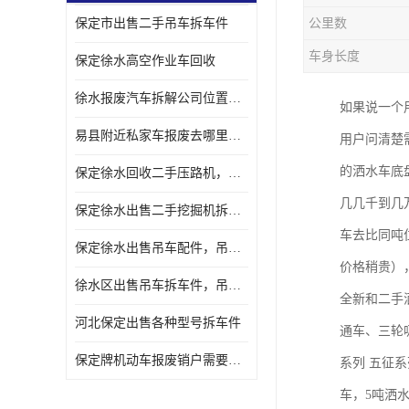
保定市出售二手吊车拆车件
公里数
车身长度
保定徐水高空作业车回收
徐水报废汽车拆解公司位置，出售二手拆车件发动机
如果说一个
易县附近私家车报废去哪里，咨询车辆销户流程电话
用户问清楚需
的洒水车底
保定徐水回收二手压路机，压路机拆解市场在哪
几几千到几万
保定徐水出售二手挖掘机拆车件，挖掘机配件，液压件出售
车去比同吨
保定徐水出售吊车配件，吊车拆车件出售
价格稍贵）
徐水区出售吊车拆车件，吊车液压件，吊车发动机变速箱出售
全新和二手
河北保定出售各种型号拆车件
通车、三轮吸
保定牌机动车报废销户需要带哪些手续，流程咨询
系列 五征
车，5吨洒水