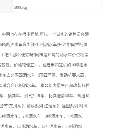
5000Kg
,中间也存在很多猫腻.所以一个诚实的销售员会跟
5吨的洒水车多少钱?10吨洒水车多少钱?同样吨位
个怎么那么便宜呀?同样是10吨的洒水车价位相差
配置较低，价格较便宜），或者用四缸机的10吨洒水
水车去比国四洒水车（国四环保，发动机要求高，
择适合自已的洒水车。 本公司大量生产和改装各种
防车、抽粪车、沼气抽渣车、化粪池清理车、管道疏
有:东风系列 解放系列 江淮系列 福田系列 时风
1吨洒水车，2吨洒水车，3吨洒水车，4吨洒水
洒水车，12吨洒水车，13吨洒水车，14吨洒水