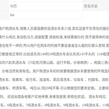
50万
整备质量
6m
用户购洒水车,销售人员直接跟你说洒水车多少钱,其实这是不负责任的报价
什么吨位,发动机马力,选装配置,排放标准,来核算报价的.而不是简单的说
盘也有不一样的.所以用户在购车的时候不要说谁谁怎么报的价那么贵呀,那
都是很正常的.比如说东风140的10吨洒水车去比东风145平头的（140
位的六缸机洒水车（六缸机可爬山路，运行平稳，价格稍贵），用国三洒
，价格当然有高有低。用户购洒水车的时侯要根据洒水车要使用的环境选
洒水车、吸粪车、吸污车、加油车、高压清洗车、垃圾车 、扫路车、消
粪车、喷洒车等。 吨位从2到20吨不等,可以根据您的要求定做。 主要经营
系列。 欢迎全国各地客户实地考察,来者皆是客,参观也欢迎。 洒水车吨位：
车，6吨洒水车，7吨洒水车，8吨洒水车，9吨洒水车，10吨洒水车，11吨