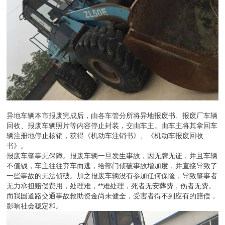
异地车辆本市报废完成后，由各车管分所将异地报废书、报废厂车辆
回收、报废车辆照片等内容停止封装，交由车主。由车主将其拿回车
辆注册地停止核销，获得《机动车注销书》、《机动车报废回收
书》。
报废车肇事无保障。报废车辆一旦发生事故，因无牌无证，并且车辆
不值钱，车主往往弃车而逃，给部门侦破事故增加度，并直接导致了
一些事故的无法侦破。加之报废车辆没有参加任何保险，导致肇事者
无力承担赔偿费用，处理难，**难处理，死者无安葬费，伤者无费。
而我国道路交通事故救助资金尚未健全，受害者得不到应有的赔偿，
影响社会稳定和。