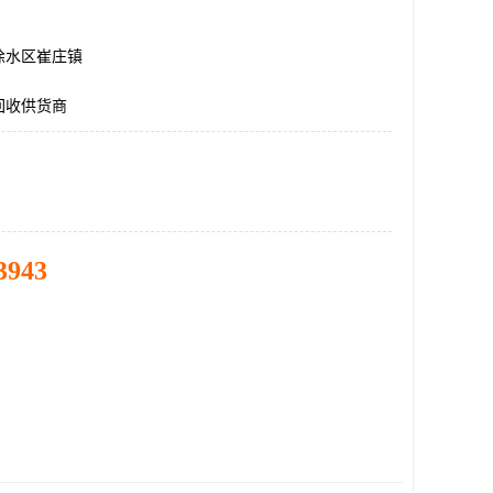
徐水区崔庄镇
回收供货商
3943