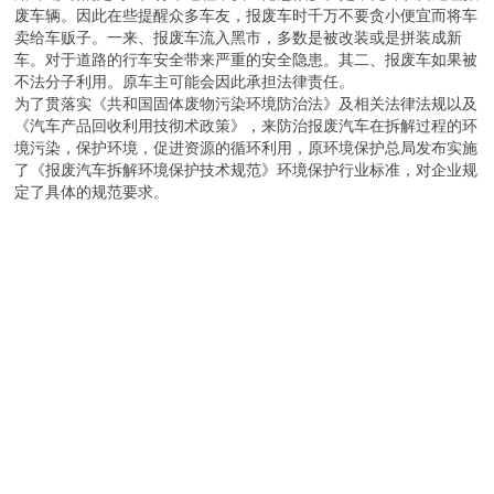
废车辆。因此在些提醒众多车友，报废车时千万不要贪小便宜而将车
卖给车贩子。一来、报废车流入黑市，多数是被改装或是拼装成新
车。对于道路的行车安全带来严重的安全隐患。其二、报废车如果被
不法分子利用。原车主可能会因此承担法律责任。
为了贯落实《共和国固体废物污染环境防治法》及相关法律法规以及
《汽车产品回收利用技彻术政策》，来防治报废汽车在拆解过程的环
境污染，保护环境，促进资源的循环利用，原环境保护总局发布实施
了《报废汽车拆解环境保护技术规范》环境保护行业标准，对企业规
定了具体的规范要求。
m.13733366646.b2b168.com
返回目录页
回到顶部
版权所有：保定辉领再生资源回收有限公司
地址：河北省 保定 徐水区 崔庄镇西崔庄村
投诉举报