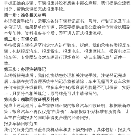
掌握正确的步骤，车辆报废并没有想象中那么麻烦。我们提供全流程
指导，帮助您轻松完成报废手续。
第一步：准备相关材料
办理报废手续前，需要准备好车辆登记证书、号牌、行驶证以及车主
身份证明。如果是单位车辆，还需要提供加盖公章的单位营业执照副
本复印件。资料准备齐全后，即可进入正式报废流程。
第二步：车辆交送
将待报废车辆拖运至指定地点进行验车、拆解。我们承接各类报废车
辆，包括报废汽车、报废货车、报废电车、报废摩托车、报废电动三
轮车等。专业团队会对车辆进行现场查验，确认车辆信息与证件一
致。
第三步：办理注销登记
车辆拆解完成后，我们会协助您办理相关注销手续。注销登记完成
后，车辆在交通管理系统中的记录将被清除，车主无需再为该车承担
任何法律责任或费用。很多车主担心报废后号牌是否可以保留，实际
上，只要符合相关规定，原号牌是可以申请保留的。
第四步：领取回收证明及补贴
完成上述流程后，车主将收到正规的报废汽车回收证明。根据最新政
策，报废汽车不再仅仅是“白菜价”，车辆报废补贴标准有所提高，让
车主在完成报废的同时获得更合理的经济回报。
报废车辆回收范围
我们的服务范围涵盖各类机动车和废旧物资回收，具体包括：报废汽