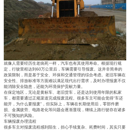
就像人需要经历生老病死一样，汽车也有其使用寿命。根据现行规
定，行驶里程达到60万公里后，车辆需要引导报废。这并非简单的
政策限制，而是基于安全、环保和交通管理的综合考虑。老旧车辆在
安全性、排放标准等方面难以满足现代出行需求，及时办理报废不仅
能消除安全隐患，还能为环境保护贡献力量。
在保定地区，无论是黄标车、老旧货车，还是达到使用年限的私家
车，都需要通过正规渠道完成报废流程。很多车主可能会觉得“车还
能开，为什么要报废”，但实际上，车辆在长期使用后，零部件磨
损、金属疲劳、电路老化等问题会逐渐显现，继续上路行驶存在诸多
不可预知的风险。
车辆报废办理流程
很多车主对报废流程感到陌生，担心手续复杂、耗费时间，其实只要