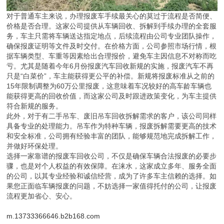
对于普通车主来说，办理报废车手续最关心的莫过于流程是否简便、
价格是否合理。这家公司提供从车辆回收、拆解到手续办理的全套服
务，车主只需将车辆送达指定地点，后续流程由公司专业团队操作，
确保报废证明等文件及时交付。在价格方面，公司参照市场行情，根
据车辆类型、车重等因素给出合理报价，避免车主因信息不对称而吃
亏。尤其是随着今年6月份报废汽车回收新规的实施，报废汽车不再
只是“白菜价”，车主能获得更公平的补偿。新规将报废标准从之前的
15年限制调整为60万公里报废，这意味着车况较好的高车龄车辆也
能获得更高的回收价值，而这家公司及时跟进政策变化，为车主提供
符合新规的服务。
此外，对于有二手吊车、废旧吊车回收拆解需求的客户，该公司同样
具备专业的处理能力。吊车作为特种车辆，报废拆解需要更高的技术
和安全标准，公司拥有经验丰富的团队，能够规范地完成拆解工作，
并做好环保处理。
选择一家靠谱的报废车回收公司，不仅是确保车辆合法报废的必要步
骤，也是对个人权益的有效保障。在涞水，这家成立多年、服务全面
的公司，以其专业经验和诚信经营，成为了许多车主信赖的选择。如
果您正面临车辆报废的问题，不妨选择一家值得托付的公司，让报废
流程更加省心、安心。
m.13733366646.b2b168.com