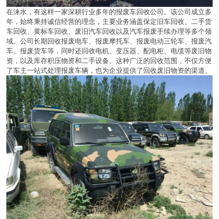
在涞水，有这样一家深耕行业多年的报废车回收公司。该公司成立多
年，始终秉持诚信经营的理念，主要业务涵盖保定旧车回收、二手货
车回收、黄标车回收、废旧汽车回收以及汽车报废手续办理等多个领
域。公司长期回收报废电车、报废摩托车、报废电动三轮车、报废汽
车、报废货车等，同时还回收电机、变压器、配电柜、电缆等废旧物
资，以及库存积压物资和二手设备。这种广泛的回收范围，不仅方便
了车主一站式处理报废车辆，也为企业提供了回收废旧物资的渠道。