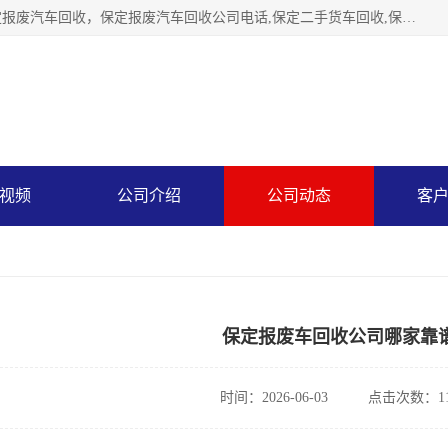
保定辉领再生资源回收有限公司主要经营保定旧车回收，保定报废汽车回收，保定报废汽车回收公司电话,保定二手货车回收,保定黄标车回收, 保定黄标车回收，保定哪里收报废车，保定废旧汽车回收，保定汽车报废手续办理，保定汽车解体厂。将通过采取区域限行促进淘汰、经济补助激励新、加大上路*法处罚、加强达标排放监管等综合措施，对老旧机动车逐步实行末位淘汰，加快老旧机动车淘汰新
视频
公司介绍
公司动态
客
保定报废车回收公司哪家靠
时间：2026-06-03
点击次数：11