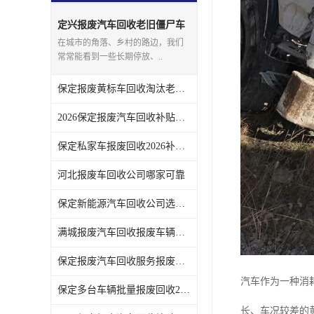
定兴报废汽车回收老旧僵尸车
上门回收处理
在城市的角落、乡村的路边，我们
常常能看到一些长期停放、..
保定报废黄标车回收淘汰老旧车辆领取补贴
2026保定报废汽车回收补贴发放注意事项
保定私家车报废回收2026补贴发放时间说明
河北报废车回收公司哪家可靠
保定新能源汽车回收公司选哪家
满城报废汽车回收报废车辆残值实时报价
保定报废汽车回收服务报废手续全程代办不用跑腿
汽车作为一种消
保定多台车辆批量报废回收2026补贴政策
长、车况较差的